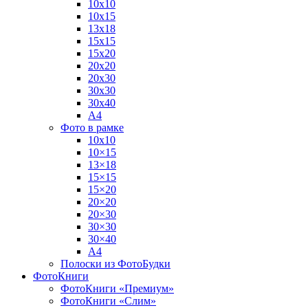
10х10
10х15
13х18
15х15
15х20
20х20
20х30
30х30
30х40
А4
Фото в рамке
10х10
10×15
13×18
15×15
15×20
20×20
20×30
30×30
30×40
A4
Полоски из ФотоБудки
ФотоКниги
ФотоКниги «Премиум»
ФотоКниги «Слим»