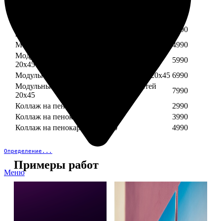
Модульный пенокартон из трех частей 30х40
3890
Модульный пенокартон из трех частей 20х45
2990
Модульный пенокартон из четырех частей
3990
20х45
Модульный пенокартон из пяти частей 20х45
4990
Модульный пенокартон из шести частей
5990
20х45
Модульный пенокартон из семи частей 20х45
6990
Модульный пенокартон из восьми частей
7990
20х45
Коллаж на пенокартоне 30х30
2990
Коллаж на пенокартоне 30х60
3990
Коллаж на пенокартоне 30х90
4990
Определение...
Примеры работ
Меню