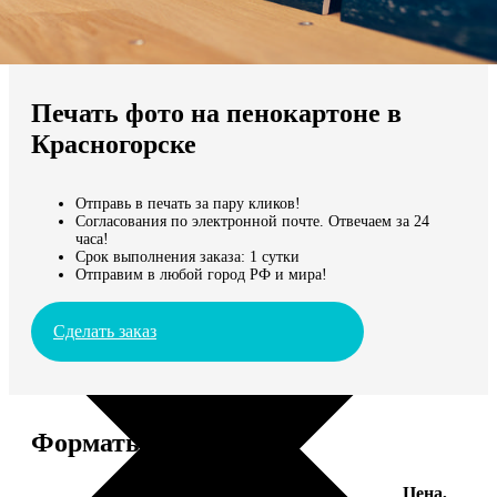
Не нашли Ваш город?
Мы доставляем по всему миру
Печать фото на пенокартоне в
Продолжить без города
Красногорске
Отправь в печать за пару кликов!
Согласования по электронной почте. Отвечаем за 24
часа!
Срок выполнения заказа: 1 сутки
Отправим в любой город РФ и мира!
Сделать заказ
Форматы и цены
Цена,