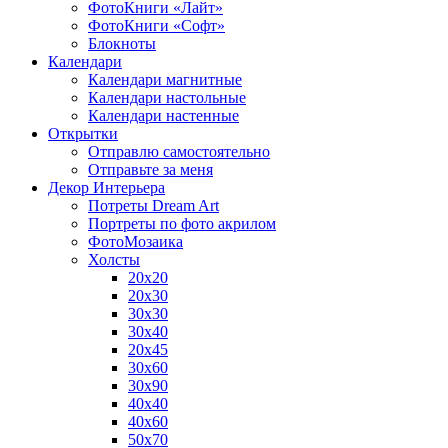
ФотоКниги «Лайт»
ФотоКниги «Софт»
Блокноты
Календари
Календари магнитные
Календари настольные
Календари настенные
Открытки
Отправлю самостоятельно
Отправьте за меня
Декор Интерьера
Потреты Dream Art
Портреты по фото акрилом
ФотоМозаика
Холсты
20х20
20х30
30х30
30х40
20х45
30х60
30х90
40х40
40х60
50х70