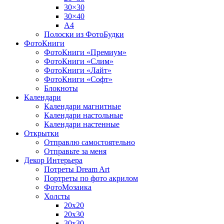
30×30
30×40
A4
Полоски из ФотоБудки
ФотоКниги
ФотоКниги «Премиум»
ФотоКниги «Слим»
ФотоКниги «Лайт»
ФотоКниги «Софт»
Блокноты
Календари
Календари магнитные
Календари настольные
Календари настенные
Открытки
Отправлю самостоятельно
Отправьте за меня
Декор Интерьера
Потреты Dream Art
Портреты по фото акрилом
ФотоМозаика
Холсты
20х20
20х30
30х30