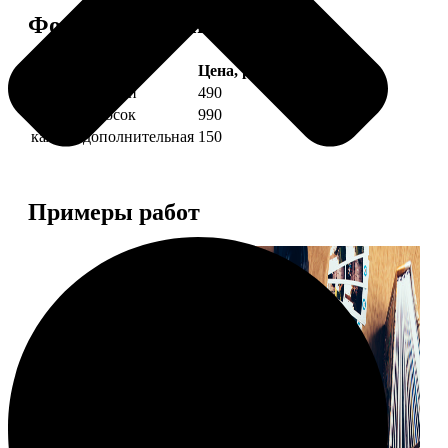
Форматы и цены
Услуга
Цена, руб.
4 фото полоски
490
8 фото полосок
990
каждая дополнительная
150
Примеры работ