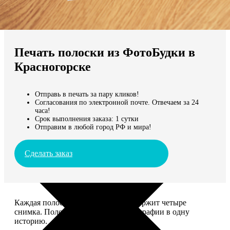
Не нашли Ваш город?
Мы доставляем по всему миру
Печать полоски из ФотоБудки в
Продолжить без города
Красногорске
Отправь в печать за пару кликов!
Согласования по электронной почте. Отвечаем за 24
часа!
Срок выполнения заказа: 1 сутки
Отправим в любой город РФ и мира!
Сделать заказ
Каждая полоска размером 5*20 содержит четыре
снимка. Полоски объединяют фотографии в одну
историю.