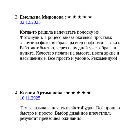
Емельяна Миронова
:
★
★
★
★
★
02.12.2025
Когда-то решила напечатать полоску из
ФотоБудки. Процесс заказа оказался простым:
загрузила фото, выбрала размер и оформила заказ.
Работают быстро, через пару дней уже забрала в
пункте. Качество печати на высоте, цвета яркие и
насыщенные. Всё просто и удобно. Рекомендую!
Ксения Артамонова
:
★
★
★
★
★
10.11.2025
Там заказывала печать из ФотоБудки. Всё прошло
быстро и просто. Выбор дизайнов впечатлил,
результат превзошёл ожидания!