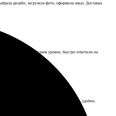
рала дизайн, загрузила фото, оформила заказ. Доставка
 Обратная связь на высшем уровне, быстро ответили на
ь еще.
тро и точно. Оформили заказ на сайте легко, удобно.
м, кто ищет индивидуальный подход.