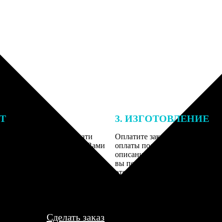
ЕТ
3. ИЗГОТОВЛЕНИЕ
подготовки заказа к печати
Оплатите заказ банковской кар
алисты могут связаться с Вами
оплаты получите подтверждение
му телефону или email для
описанием заказа. Когда отпра
я деталей.
вы получите письмо с трек-но
отслеживания.
Сделать заказ