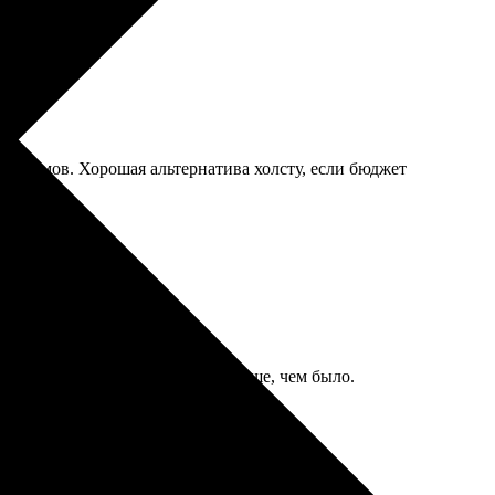
з заломов. Хорошая альтернатива холсту, если бюджет
тмассовым» стало. Всё равно лучше, чем было.