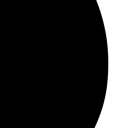
каз, и я был в курсе каждого этапа. Отлично
изайн, оплатил. Через пару дней уже забрал готовые
рнусь за новыми идеями! Рекомендую!