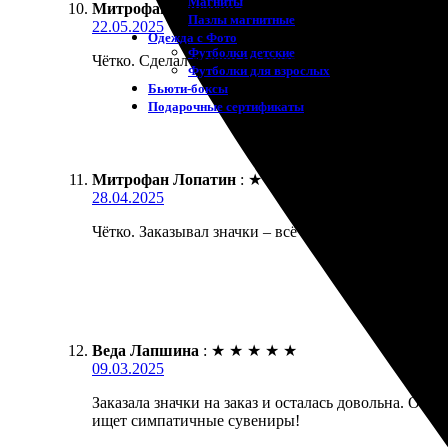
Магниты
Митрофан Лопатин
:
★
★
★
★
★
Пазлы магнитные
22.05.2025
Одежда с Фото
Футболки детские
Чётко. Сделал значки на заказ, скорость исполнени
Футболки для взрослых
Бьюти-боксы
Подарочные сертификаты
Митрофан Лопатин
:
★
★
★
★
★
28.04.2025
Чётко. Заказывал значки – всё сделали максимальн
Веда Лапшина
:
★
★
★
★
★
09.03.2025
Заказала значки на заказ и осталась довольна. Оф
ищет симпатичные сувениры!