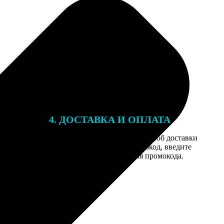
4. ДОСТАВКА И ОПЛАТА
той. После
Введите адрес и выберите способ доставки
 на email с
заказа. Если у вас есть промокод, введите
вим заказ
его в специальное поле для промокода.
мером для