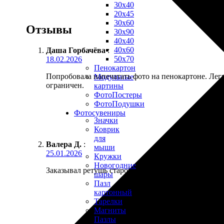
30х40
20х45
30х60
Отзывы
30х90
40х40
40х60
Даша Горбачёва
:
50х70
18.02.2026
Пенокартон
Попробовала напечатать фото на пенокартоне. Легк
Модульные
ограничен.
картины
ФотоПостеры
ФотоПодушки
Фотоcувениры
Значки
Коврик
для
Валера Д.
:
мыши
25.01.2026
Кружки
Новогодние
Заказывал ретушь старой фотографии перед печать
шары
Пазл
картонный
Тарелки
Магниты
Пазлы