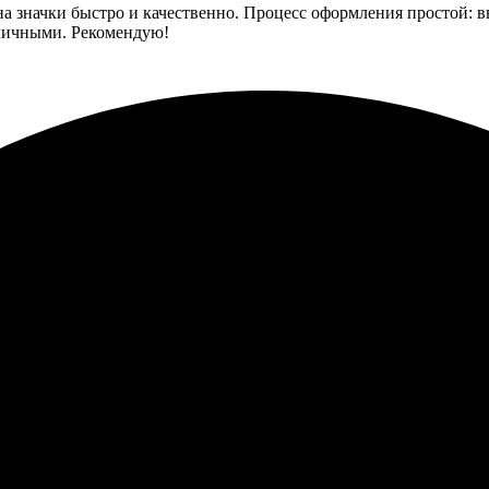
 значки быстро и качественно. Процесс оформления простой: выб
тличными. Рекомендую!
ился легкий процесс оформления. Все очень понятно и доступно.
ят. Никаких нареканий, все замечательно! Теперь буду заказыват
в. Заказал значки и остался доволен качеством. Все сделано быс
ало. Значки получились яркими и аккуратными. Рекомендую все