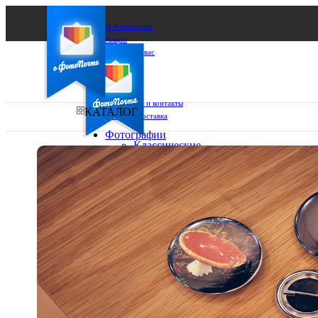
О ФотоПочте
Акции
Сделаем за вас
Бизнесу
FAQ
Франшиза
Поддержка и контакты
КАТАЛОГ
Оплата и доставка
Фотографии
Классические
фото
Ваш город:
10х10
10х15
Ваш регион доставки
13х18
15х15
Выберите из списка:
15х20
20х20
20х30
30х30
30х40
А4
Фото
в