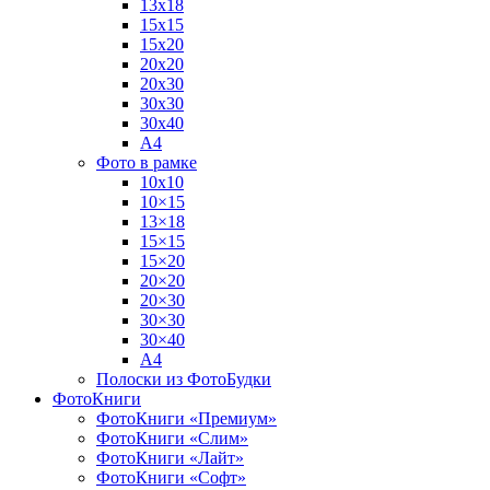
13х18
15х15
15х20
20х20
20х30
30х30
30х40
А4
Фото в рамке
10х10
10×15
13×18
15×15
15×20
20×20
20×30
30×30
30×40
A4
Полоски из ФотоБудки
ФотоКниги
ФотоКниги «Премиум»
ФотоКниги «Слим»
ФотоКниги «Лайт»
ФотоКниги «Софт»