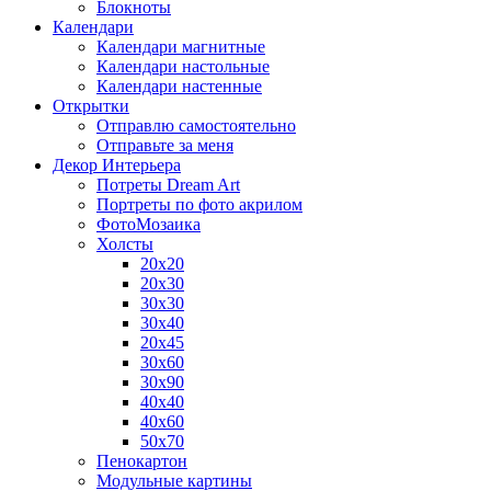
Блокноты
Календари
Календари магнитные
Календари настольные
Календари настенные
Открытки
Отправлю самостоятельно
Отправьте за меня
Декор Интерьера
Потреты Dream Art
Портреты по фото акрилом
ФотоМозаика
Холсты
20х20
20х30
30х30
30х40
20х45
30х60
30х90
40х40
40х60
50х70
Пенокартон
Модульные картины