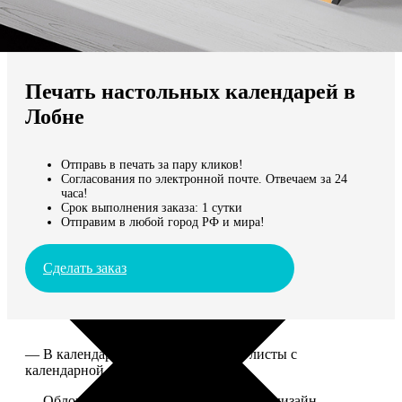
Не нашли Ваш город?
Мы доставляем по всему миру
Печать настольных календарей в
Продолжить без города
Лобне
Отправь в печать за пару кликов!
Согласования по электронной почте. Отвечаем за 24
часа!
Срок выполнения заказа: 1 сутки
Отправим в любой город РФ и мира!
Сделать заказ
— В календаре 13 листов: обложка+листы с
календарной сеткой.
— Обложка для календаря стандартная, дизайн