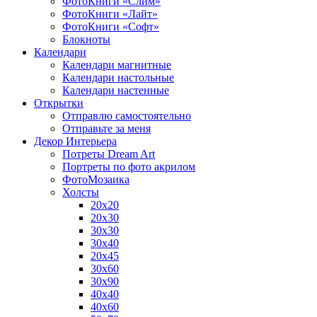
ФотоКниги «Слим»
ФотоКниги «Лайт»
ФотоКниги «Софт»
Блокноты
Календари
Календари магнитные
Календари настольные
Календари настенные
Открытки
Отправлю самостоятельно
Отправьте за меня
Декор Интерьера
Потреты Dream Art
Портреты по фото акрилом
ФотоМозаика
Холсты
20х20
20х30
30х30
30х40
20х45
30х60
30х90
40х40
40х60