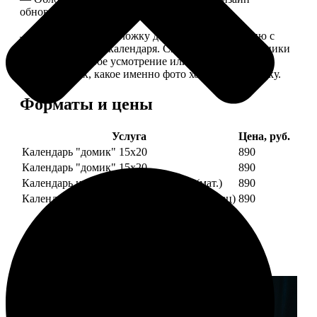
обновляем каждый год.
— В кружочек на обложку добавляем фотографию с
одной из страниц календаря. Снимок наши сотрудники
выбирают на свое усмотрение или пишите в
комментариях, какое именно фото хотите на обложку.
Форматы и цены
Услуга
Цена, руб.
Календарь "домик" 15х20
890
Календарь "домик" 15х20
890
Календарь настольный А5 210х148 (мат.)
890
Календарь настольный А5 210х148 (глянец)
890
Примеры работ