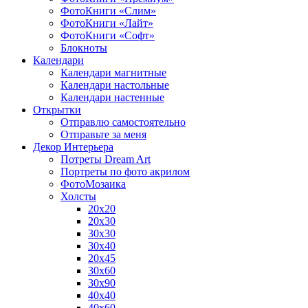
ФотоКниги «Слим»
ФотоКниги «Лайт»
ФотоКниги «Софт»
Блокноты
Календари
Календари магнитные
Календари настольные
Календари настенные
Открытки
Отправлю самостоятельно
Отправьте за меня
Декор Интерьера
Потреты Dream Art
Портреты по фото акрилом
ФотоМозаика
Холсты
20х20
20х30
30х30
30х40
20х45
30х60
30х90
40х40
40х60