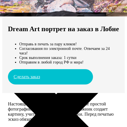
Не нашли Ваш город?
Мы доставляем по всему миру
Dream Art портрет на заказ в Лобне
Продолжить без города
Отправь в печать за пару кликов!
Согласования по электронной почте. Отвечаем за 24
часа!
Срок выполнения заказа: 1 сутки
Отправим в любой город РФ и мира!
Сделать заказ
Настоящий шедевр, сделанный на основе простой
фотографии. Профессиональный художник создает
картину, учитывая ваши комментарии. Перед печатью
эскиз обязательно согласуем с вами.