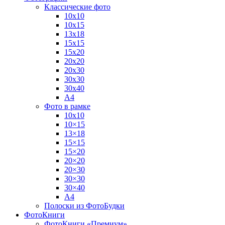
Классические фото
10х10
10х15
13х18
15х15
15х20
20х20
20х30
30х30
30х40
А4
Фото в рамке
10х10
10×15
13×18
15×15
15×20
20×20
20×30
30×30
30×40
A4
Полоски из ФотоБудки
ФотоКниги
ФотоКниги «Премиум»