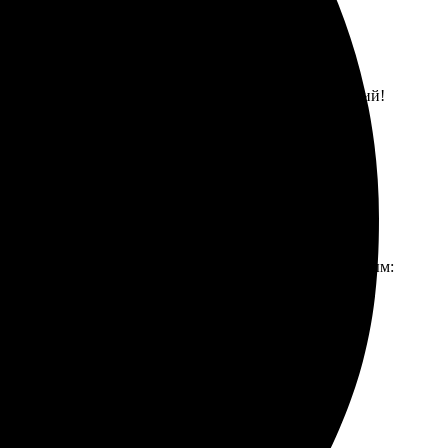
а лицах друзей. Рекомендую для приятных воспоминаний!
оБудки, и осталась довольна. Процесс оказался простым:
зывать только здесь!