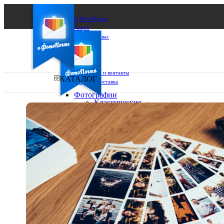
О ФотоПочте
Акции
Сделаем за вас
Бизнесу
FAQ
Франшиза
Поддержка и контакты
КАТАЛОГ
Оплата и доставка
Фотографии
Классические
фото
Ваш город:
10х10
10х15
Ваш регион доставки
13х18
15х15
Выберите из списка:
15х20
20х20
20х30
30х30
30х40
А4
Фото
в