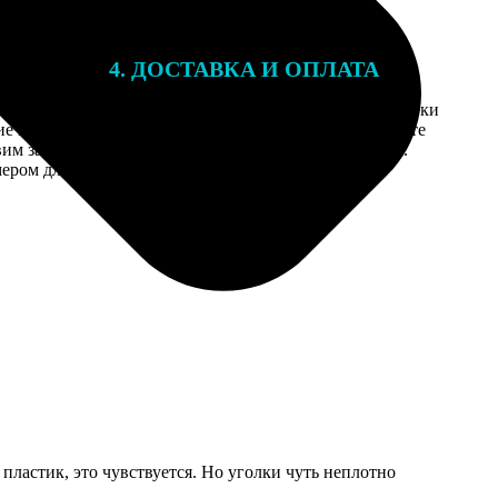
4. ДОСТАВКА И ОПЛАТА
той. После
Введите адрес и выберите способ доставки
 на email с
заказа. Если у вас есть промокод, введите
вим заказ
его в специальное поле для промокода.
мером для
 пластик, это чувствуется. Но уголки чуть неплотно