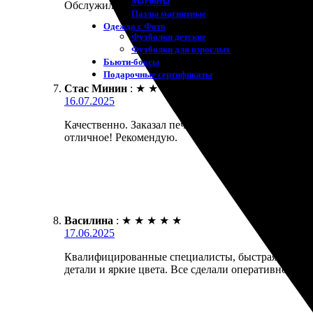
Магниты
Обслужили отлично. Заказала печать полоски из Фо
Пазлы магнитные
Одежда с Фото
Футболки детские
Футболки для взрослых
Бьюти-боксы
Подарочные сертификаты
Стас Минин
:
★
★
★
★
★
16.07.2025
Качественно. Заказал печать фотополоски, процесс
отличное! Рекомендую.
Василина
:
★
★
★
★
★
17.06.2025
Квалифицированные специалисты, быстрая доставка
детали и яркие цвета. Все сделали оперативно, я 