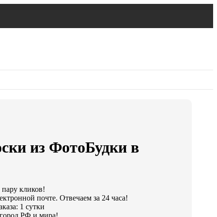
оски из ФотоБудки в
а пару кликов!
ектронной почте. Отвечаем за 24 часа!
каза: 1 сутки
город РФ и мира!