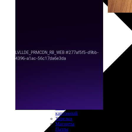
30х40
20х45
30х60
30х90
40х40
40х60
50х70
Пенокартон
Модульные
картины
ФотоПостеры
ФотоПодушки
Фотоcувениры
Значки
Коврик
для
мыши
Кружки
Новогодние
шары
Пазл
картонный
Тарелки
Магниты
Пазлы