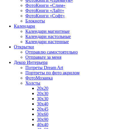
ФотоКниги «Премиум»
ФотоКниги «Слим»
ФотоКниги «Лайт»
ФотоКниги «Софт»
Блокноты
Календари
Календари магнитные
Календари настольные
Календари настенные
Открытки
Отправлю самостоятельно
Отправьте за меня
Декор Интерьера
Потреты Dream Art
Портреты по фото акрилом
ФотоМозаика
Холсты
20х20
20х30
30х30
30х40
20х45
30х60
30х90
40х40