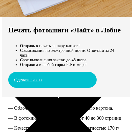
Не нашли Ваш город?
Мы доставляем по всему миру
Печать фотокниги «Лайт» в Лобне
Продолжить без города
Отправь в печать за пару кликов!
Согласования по электронной почте. Отвечаем за 24
часа!
Срок выполнения заказа: до 48 часов
Отправим в любой город РФ и мира!
Сделать заказ
— Обложка из твердого ламинированного картона.
— В фотокниге можно разместить от 40 до 300 страниц.
— Качественная мелованная бумага плотностью 170 г/