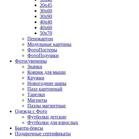
20х45
30х60
30х90
40х40
40х60
50х70
Пенокартон
Модульные картины
ФотоПостеры
ФотоПодушки
Фотоcувениры
Значки
Коврик для мыши
Кружки
Новогодние шары
Пазл картонный
Тарелки
Магниты
Пазлы магнитные
Одежда с Фото
Футболки детские
Футболки для взрослых
Бьюти-боксы
Подарочные сертификаты