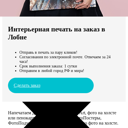
Не нашли Ваш город?
Мы доставляем по всему миру
Интерьерная печать на заказ в
Продолжить без города
Лобне
Отправь в печать за пару кликов!
Согласования по электронной почте. Отвечаем за 24
часа!
Срок выполнения заказа: 1 сутки
Отправим в любой город РФ и мира!
Сделать заказ
Напечатаем для вас картины Dream-Art, фото на холсте
или пенокартоне, ФотоМозаику, ФотоПостеры,
ФотоПодушки или напишем портрет по фото на холсте.