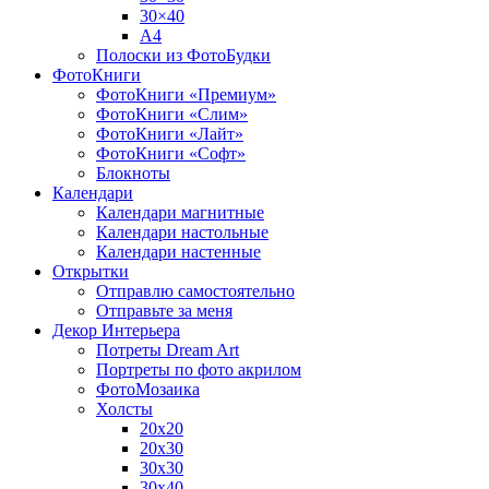
30×40
A4
Полоски из ФотоБудки
ФотоКниги
ФотоКниги «Премиум»
ФотоКниги «Слим»
ФотоКниги «Лайт»
ФотоКниги «Софт»
Блокноты
Календари
Календари магнитные
Календари настольные
Календари настенные
Открытки
Отправлю самостоятельно
Отправьте за меня
Декор Интерьера
Потреты Dream Art
Портреты по фото акрилом
ФотоМозаика
Холсты
20х20
20х30
30х30
30х40