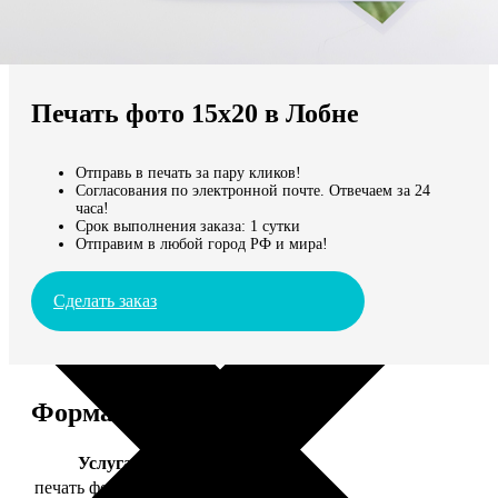
Не нашли Ваш город?
Мы доставляем по всему миру
Печать фото 15х20 в Лобне
Продолжить без города
Отправь в печать за пару кликов!
Согласования по электронной почте. Отвечаем за 24
часа!
Срок выполнения заказа: 1 сутки
Отправим в любой город РФ и мира!
Сделать заказ
Форматы и цены
Услуга
Цена, руб.
печать фото 15х20
47