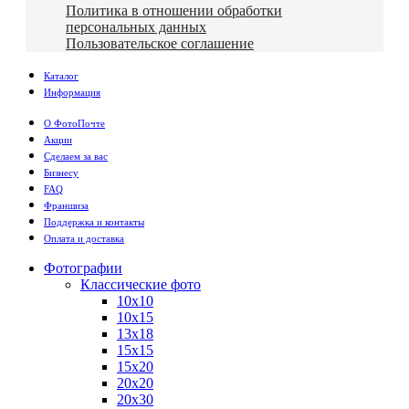
Политика в отношении обработки
персональных данных
Пользовательское соглашение
Каталог
Информация
О ФотоПочте
Акции
Сделаем за вас
Бизнесу
FAQ
Франшиза
Поддержка и контакты
Оплата и доставка
Фотографии
Классические фото
10х10
10х15
13х18
15х15
15х20
20х20
20х30