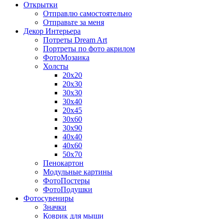
Открытки
Отправлю самостоятельно
Отправьте за меня
Декор Интерьера
Потреты Dream Art
Портреты по фото акрилом
ФотоМозаика
Холсты
20х20
20х30
30х30
30х40
20х45
30х60
30х90
40х40
40х60
50х70
Пенокартон
Модульные картины
ФотоПостеры
ФотоПодушки
Фотоcувениры
Значки
Коврик для мыши