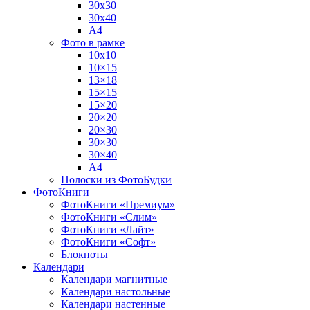
30х30
30х40
А4
Фото в рамке
10х10
10×15
13×18
15×15
15×20
20×20
20×30
30×30
30×40
A4
Полоски из ФотоБудки
ФотоКниги
ФотоКниги «Премиум»
ФотоКниги «Слим»
ФотоКниги «Лайт»
ФотоКниги «Софт»
Блокноты
Календари
Календари магнитные
Календари настольные
Календари настенные