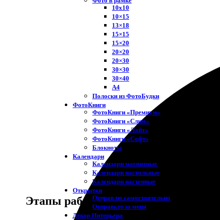
Фото в рамке
10х10
10×15
13×18
15×15
15×20
20×20
20×30
30×30
30×40
A4
Полоски из ФотоБудки
ФотоКниги
ФотоКниги «Премиум»
ФотоКниги «Слим»
ФотоКниги «Лайт»
ФотоКниги «Софт»
Блокноты
Календари
Календари магнитные
Календари настольные
Календари настенные
Открытки
Отправлю самостоятельно
Этапы работы
Отправьте за меня
Декор Интерьера