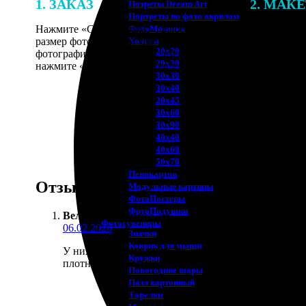
1. ЗАКАЗ
2. МАК
Потреты Dream Art
Портреты по фото акрилом
Нажмите «Сделать заказ», выберите
В процессе 
ФотоМозаика
размер фотографии и тип рамки. Загрузите
наши специ
Холсты
20х20
фотографии в онлайн-конструктор,
по указанно
20х30
нажмите «Добавить в корзину».
согласовани
30х30
30х40
20х45
30х60
30х90
40х40
40х60
50х70
Пенокартон
Отзывы
Модульные картины
ФотоПостеры
ФотоПодушки
Велизар Пекарев
:
Фотоcувениры
06.02.2026
Значки
Коврик для мыши
У них постоянно какие-то акции, вот по скидке взя
Кружки
плотная, не промокает.
Новогодние шары
Пазл картонный
Тарелки