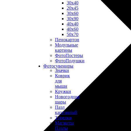
30х40
20х45
30х60
30х90
40х40
40х60
50х70
Пенокартон
Модульные
картины
ФотоПостеры
ФотоПодушки
Фотоcувениры
Значки
Коврик
для
мыши
Кружки
Новогодние
шары
Пазл
картонный
Тарелки
Магниты
Пазлы