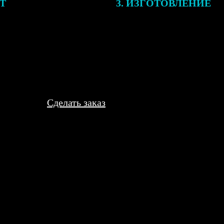
ЕТ
3. ИЗГОТОВЛЕНИЕ
подготовки заказа к печати
Оплатите заказ банковской кар
алисты могут связаться с Вами
оплаты получите подтверждение
му телефону или email для
описанием заказа. Когда отпра
я деталей.
вы получите письмо с трек-но
отслеживания.
Сделать заказ
л блокнот с фото ребенка. Пользуется теперь в школе, говорит, 