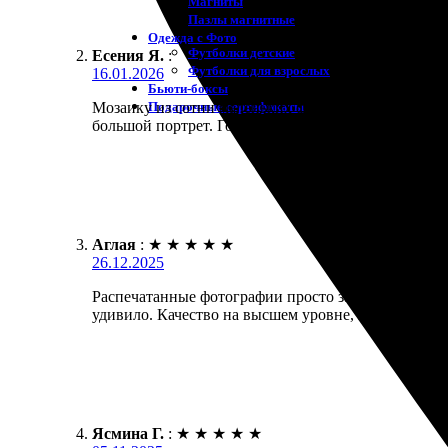
Магниты
Пазлы магнитные
Одежда с Фото
Футболки детские
Есения Я.
:
Футболки для взрослых
16.01.2026
Бьюти-боксы
Подарочные сертификаты
Мозаику из сотни маленьких фото заказывала на ю
большой портрет. Гости были в восторге.
Аглая
:
★
★
★
★
★
26.12.2025
Распечатанные фотографии просто замечательные! 
удивило. Качество на высшем уровне, цвета яркие
Ясмина Г.
:
★
★
★
★
★