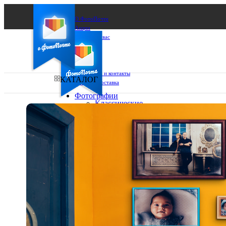
О ФотоПочте
Акции
Сделаем за вас
Бизнесу
FAQ
Франшиза
Поддержка и контакты
КАТАЛОГ
Оплата и доставка
Фотографии
Классические
фото
Ваш город:
10х10
10х15
Ваш регион доставки
13х18
15х15
Выберите из списка:
15х20
20х20
20х30
30х30
30х40
А4
Фото
в