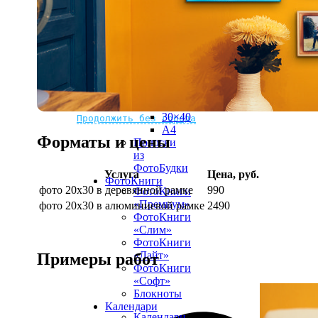
рамке
10х10
10×15
13×18
15×15
15×20
20×20
20×30
Не нашли Ваш город?
Мы доставляем по всему миру
30×30
30×40
Продолжить без города
A4
Форматы и цены
Полоски
из
ФотоБудки
Услуга
Цена, руб.
ФотоКниги
фото 20х30 в деревянной рамке
990
ФотоКниги
«Премиум»
фото 20х30 в алюминиевой рамке
2490
ФотоКниги
«Слим»
ФотоКниги
«Лайт»
Примеры работ
ФотоКниги
«Софт»
Блокноты
Календари
Календари