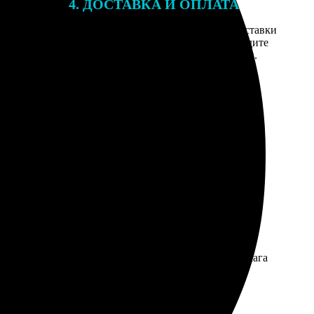
4. ДОСТАВКА И ОПЛАТА
той. После
Введите адрес и выберите способ доставки
 на email с
заказа. Если у вас есть промокод, введите
вим заказ
его в специальное поле для промокода.
мером для
все одноклассники спрашивают, где такое делали. Бумага