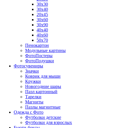
30х30
30х40
20х45
30х60
30х90
40х40
40х60
50х70
Пенокартон
Модульные картины
ФотоПостеры
ФотоПодушки
Фотоcувениры
Значки
Коврик для мыши
Кружки
Новогодние шары
Пазл картонный
Тарелки
Магниты
Пазлы магнитные
Одежда с Фото
Футболки детские
Футболки для взрослых
Бьюти-боксы