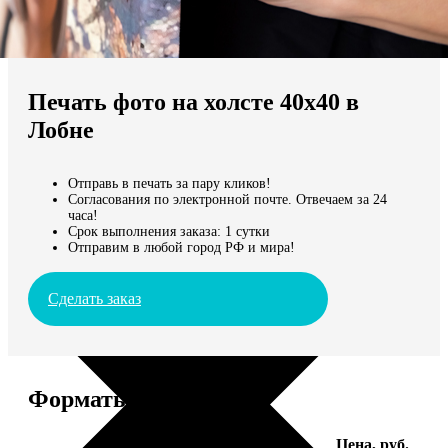
Не нашли Ваш город?
Мы доставляем по всему миру
Печать фото на холсте 40х40 в
Продолжить без города
Лобне
Отправь в печать за пару кликов!
Согласования по электронной почте. Отвечаем за 24
часа!
Срок выполнения заказа: 1 сутки
Отправим в любой город РФ и мира!
Сделать заказ
Форматы и цены
Услуга
Цена, руб.