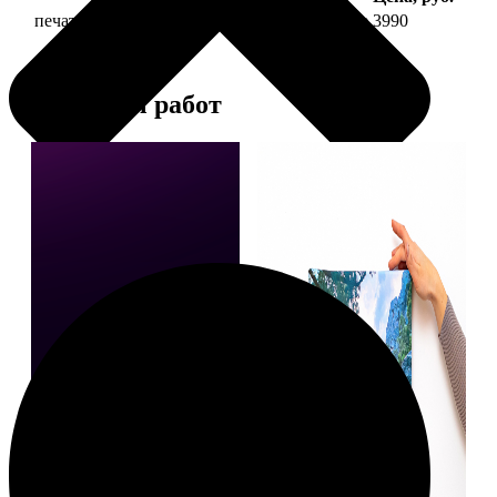
печать фото на холсте 40х40 на подрамнике
3990
Примеры работ