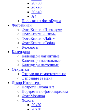
20×30
30×30
30×40
A4
Полоски из ФотоБудки
ФотоКниги
ФотоКниги «Премиум»
ФотоКниги «Слим»
ФотоКниги «Лайт»
ФотоКниги «Софт»
Блокноты
Календари
Календари магнитные
Календари настольные
Календари настенные
Открытки
Отправлю самостоятельно
Отправьте за меня
Декор Интерьера
Потреты Dream Art
Портреты по фото акрилом
ФотоМозаика
Холсты
20х20
20х30