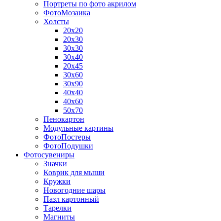
Портреты по фото акрилом
ФотоМозаика
Холсты
20х20
20х30
30х30
30х40
20х45
30х60
30х90
40х40
40х60
50х70
Пенокартон
Модульные картины
ФотоПостеры
ФотоПодушки
Фотоcувениры
Значки
Коврик для мыши
Кружки
Новогодние шары
Пазл картонный
Тарелки
Магниты