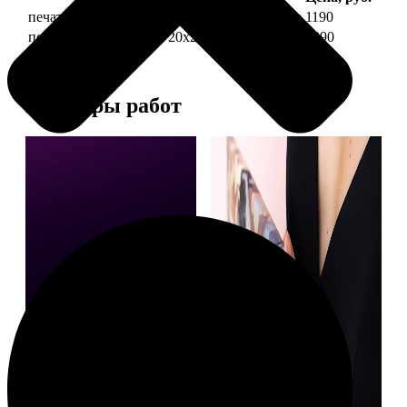
печать фото на холсте 20х20 на подрамнике
1190
печать фото на холсте 20х20 в раме
3990
Примеры работ