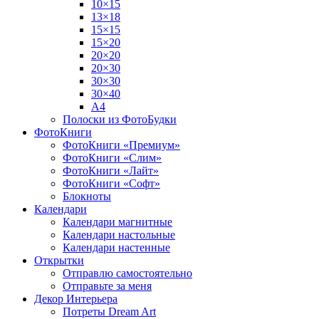
10×15
13×18
15×15
15×20
20×20
20×30
30×30
30×40
A4
Полоски из ФотоБудки
ФотоКниги
ФотоКниги «Премиум»
ФотоКниги «Слим»
ФотоКниги «Лайт»
ФотоКниги «Софт»
Блокноты
Календари
Календари магнитные
Календари настольные
Календари настенные
Открытки
Отправлю самостоятельно
Отправьте за меня
Декор Интерьера
Потреты Dream Art