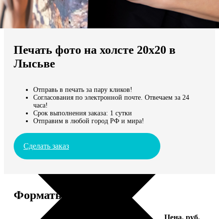
Не нашли Ваш город?
Мы доставляем по всему миру
Печать фото на холсте 20х20 в
Продолжить без города
Лысьве
Отправь в печать за пару кликов!
Согласования по электронной почте. Отвечаем за 24
часа!
Срок выполнения заказа: 1 сутки
Отправим в любой город РФ и мира!
Сделать заказ
Форматы и цены
Услуга
Цена, руб.