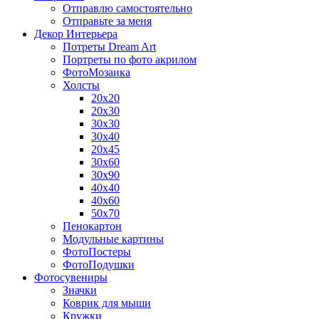
Отправлю самостоятельно
Отправьте за меня
Декор Интерьера
Потреты Dream Art
Портреты по фото акрилом
ФотоМозаика
Холсты
20х20
20х30
30х30
30х40
20х45
30х60
30х90
40х40
40х60
50х70
Пенокартон
Модульные картины
ФотоПостеры
ФотоПодушки
Фотоcувениры
Значки
Коврик для мыши
Кружки