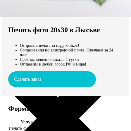
Не нашли Ваш город?
Мы доставляем по всему миру
Печать фото 20х30 в Лысьве
Продолжить без города
Отправь в печать за пару кликов!
Согласования по электронной почте. Отвечаем за 24
часа!
Срок выполнения заказа: 1 сутки
Отправим в любой город РФ и мира!
Сделать заказ
Форматы и цены
Услуга
Цена, руб.
печать фото 20х30
129