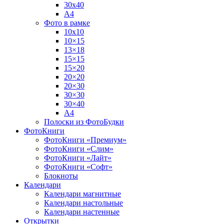
30х40
А4
Фото в рамке
10х10
10×15
13×18
15×15
15×20
20×20
20×30
30×30
30×40
A4
Полоски из ФотоБудки
ФотоКниги
ФотоКниги «Премиум»
ФотоКниги «Слим»
ФотоКниги «Лайт»
ФотоКниги «Софт»
Блокноты
Календари
Календари магнитные
Календари настольные
Календари настенные
Открытки