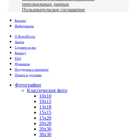
персональных данных
Пользовательское соглашение
Каталог
Информация
О ФотоПочте
Акции
Сделаем за вас
Бизнесу
FAQ
Франшиза
Поддержка и контакты
Оплата и доставка
Фотографии
Классические фото
10х10
10х15
13х18
15х15
15х20
20х20
20х30
30х30