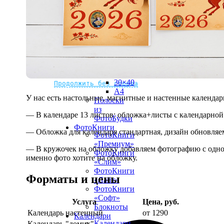
рамке
10х10
10×15
13×18
15×15
15×20
20×20
20×30
Не нашли Ваш город?
Мы доставляем по всему миру
30×30
30×40
Продолжить без города
A4
У нас есть настольные, магнитные и настенные календар
Полоски
из
— В календаре 13 листов: обложка+листы с календарной 
ФотоБудки
ФотоКниги
— Обложка для календаря стандартная, дизайн обновляе
ФотоКниги
«Премиум»
— В кружочек на обложку добавляем фотографию с одной
ФотоКниги
именно фото хотите на обложку.
«Слим»
ФотоКниги
Форматы и цены
«Лайт»
ФотоКниги
«Софт»
Услуга
Цена, руб.
Блокноты
Календарь настенный
от 1290
Календари
Календари
Календарь "домик"
890