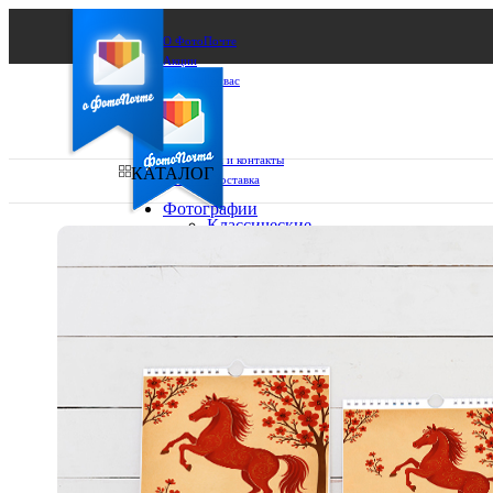
О ФотоПочте
Акции
Сделаем за вас
Бизнесу
FAQ
Франшиза
Поддержка и контакты
КАТАЛОГ
Оплата и доставка
Фотографии
Классические
фото
Ваш город:
10х10
10х15
Ваш регион доставки
13х18
15х15
Выберите из списка:
15х20
20х20
20х30
30х30
30х40
А4
Фото
в