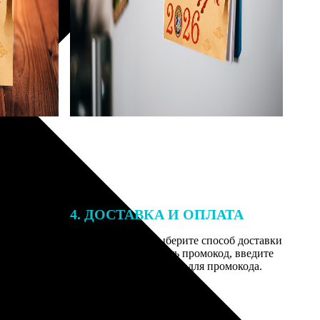
4. ДОСТАВКА И ОПЛАТА
той. После
Введите адрес и выберите способ доставки
 на email с
заказа. Если у вас есть промокод, введите
вим заказ
его в специальное поле для промокода.
мером для