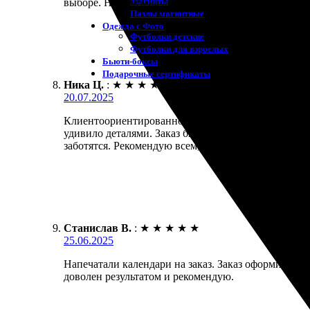
Магниты
выборе. Надеюсь на дальнейшее сотрудничество!
Пазлы магнитные
Одежда с Фото
Футболки детские
Футболки для взрослых
Бьюти-боксы
Подарочные сертификаты
Ника Ц.
:
★
★
★
★
★
20.07.2025
Клиентоориентированность. Оформление заказа про
удивило деталями. Заказ был готов в оговоренные 
заботятся. Рекомендую всем, кто ценит качество и з
Станислав В.
:
★
★
★
★
★
25.06.2025
Напечатали календари на заказ. Заказ оформил чере
доволен результатом и рекомендую.