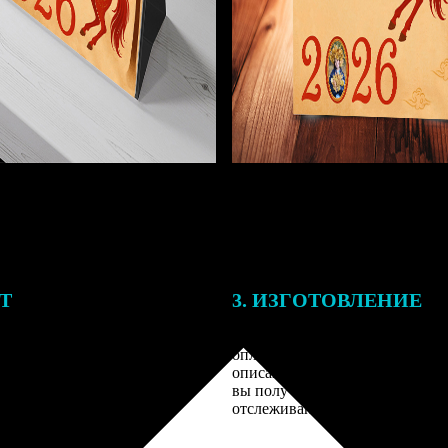
ЕТ
3. ИЗГОТОВЛЕНИЕ
подготовки заказа к печати
Оплатите заказ банковской кар
алисты могут связаться с Вами
оплаты получите подтверждение
му телефону или email для
описанием заказа. Когда отпра
я деталей.
вы получите письмо с трек-но
отслеживания.