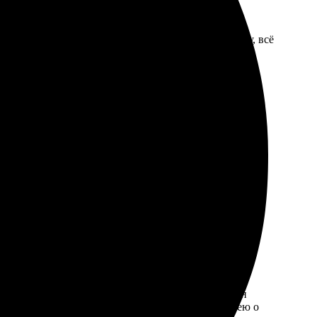
 яркие, детали четкие. Доставили вовремя в Лысьву, всё
ый шаблон, загрузила фотографии. Заказ оформлен
ние легкости и профессионализма. Совсем не жалею о