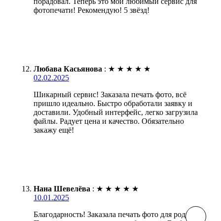
порадовал. Теперь это мой любимый сервис для
фотопечати! Рекомендую! 5 звёзд!
Любава Касьянова
:
★
★
★
★
★
02.02.2025
Шикарный сервис! Заказала печать фото, всё
пришло идеально. Быстро обработали заявку и
доставили. Удобный интерфейс, легко загрузила
файлы. Радует цена и качество. Обязательно
закажу ещё!
Нана Шевелёва
:
★
★
★
★
★
10.01.2025
Благодарность! Заказала печать фото для родных.