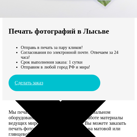
Не нашли Ваш город?
Мы доставляем по всему миру
Печать фотографий в Лысьве
Продолжить без города
Отправь в печать за пару кликов!
Согласования по электронной почте. Отвечаем за 24
часа!
Срок выполнения заказа: 1 сутки
Отправим в любой город РФ и мира!
Сделать заказ
Мы печатаем фотографии на профессиональном
оборудовании Noritsu, используем в работе материалы
ведущих мировых производителей. Вы можете заказать
печать фотографий разных форматов на матовой или
глянцевой фотобумаге.