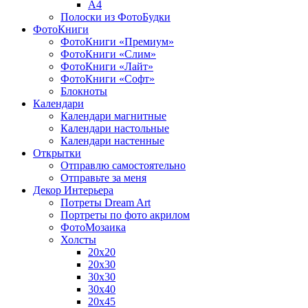
A4
Полоски из ФотоБудки
ФотоКниги
ФотоКниги «Премиум»
ФотоКниги «Слим»
ФотоКниги «Лайт»
ФотоКниги «Софт»
Блокноты
Календари
Календари магнитные
Календари настольные
Календари настенные
Открытки
Отправлю самостоятельно
Отправьте за меня
Декор Интерьера
Потреты Dream Art
Портреты по фото акрилом
ФотоМозаика
Холсты
20х20
20х30
30х30
30х40
20х45