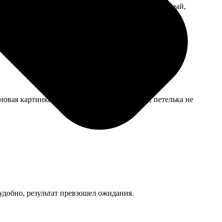
напечатали безупречно. Альбом получился тяжеленный,
овая картинка радует. Печать качественная, петелька не
 удобно, результат превзошел ожидания.