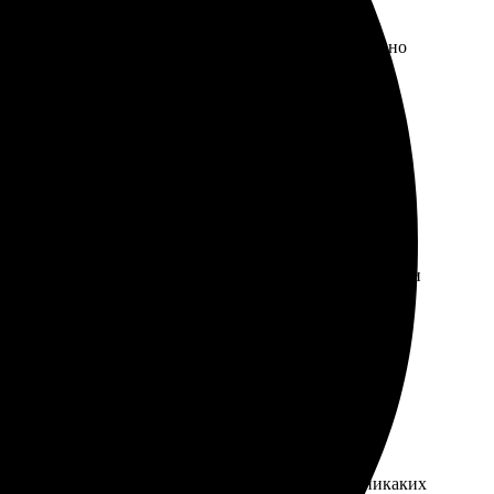
трудники вежливые и помогли с выбором. Обязательно
орадовал, нашла то, что искала. Работники компании
но удивило. Качество на высоте — цвета яркие, детали
все выполнено качественно. Быстрая доставка, никаких