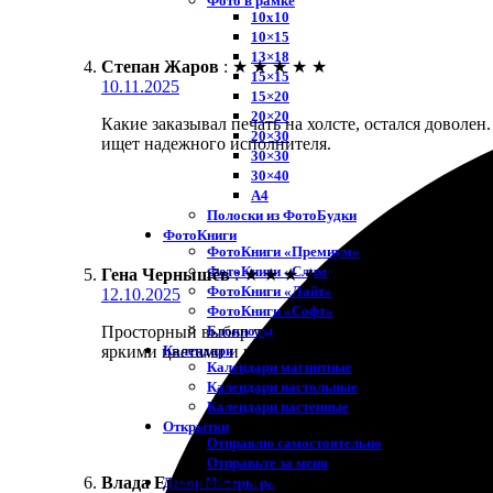
Фото в рамке
10х10
10×15
13×18
Степан Жаров
:
★
★
★
★
★
15×15
10.11.2025
15×20
20×20
Какие заказывал печать на холсте, остался доволе
20×30
ищет надежного исполнителя.
30×30
30×40
A4
Полоски из ФотоБудки
ФотоКниги
ФотоКниги «Премиум»
ФотоКниги «Слим»
Гена Чернышёв
:
★
★
★
★
★
ФотоКниги «Лайт»
12.10.2025
ФотоКниги «Софт»
Блокноты
Просторный выбор услуг и отличное качество. Заказ
Календари
яркими цветами и четкостью изображения.
Календари магнитные
Календари настольные
Календари настенные
Открытки
Отправлю самостоятельно
Отправьте за меня
Влада Ермакова
:
★
★
★
★
★
Декор Интерьера