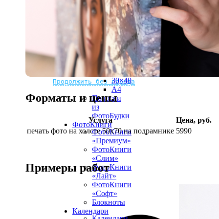
рамке
10х10
10×15
13×18
15×15
15×20
20×20
20×30
Не нашли Ваш город?
Мы доставляем по всему миру
30×30
30×40
Продолжить без города
A4
Форматы и цены
Полоски
из
ФотоБудки
Услуга
Цена, руб.
ФотоКниги
печать фото на холсте 50х70 на подрамнике
5990
ФотоКниги
«Премиум»
ФотоКниги
«Слим»
Примеры работ
ФотоКниги
«Лайт»
ФотоКниги
«Софт»
Блокноты
Календари
Календари