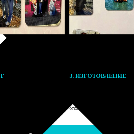
ЕТ
3. ИЗГОТОВЛЕНИЕ
подготовки заказа к печати
Оплатите заказ банковской кар
алисты могут связаться с Вами
оплаты получите подтверждение
му телефону или email для
описанием заказа. Когда отпра
я деталей.
вы получите письмо с трек-но
отслеживания.