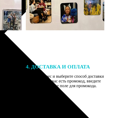
4. ДОСТАВКА И ОПЛАТА
той. После
Введите адрес и выберите способ доставки
 на email с
заказа. Если у вас есть промокод, введите
вим заказ
его в специальное поле для промокода.
мером для