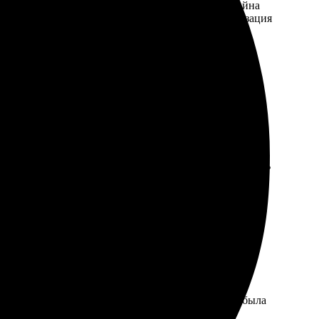
стой и удобный, быстро нашла нужное. Выбор дизайна
тличная. Качество на высоте, цвета яркие, детализация
е предельно просто. Выбор изображений впечатляет,
сь быстрой, приятно удивила. В целом, осталась очень
ативная связь и понятные инструкции. Упаковка была