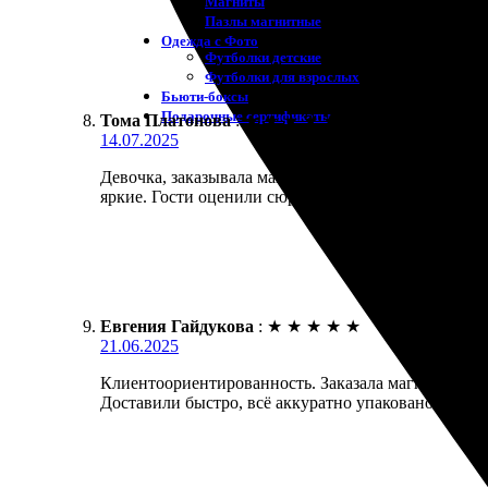
Магниты
Пазлы магнитные
Одежда с Фото
Футболки детские
Футболки для взрослых
Бьюти-боксы
Подарочные сертификаты
Тома Платонова
:
★
★
★
★
★
14.07.2025
Девочка, заказывала магниты к празднику. Общение 
яркие. Гости оценили сюрприз. Рекомендую!
Евгения Гайдукова
:
★
★
★
★
★
21.06.2025
Клиентоориентированность. Заказала магниты на п
Доставили быстро, всё аккуратно упаковано. Опре