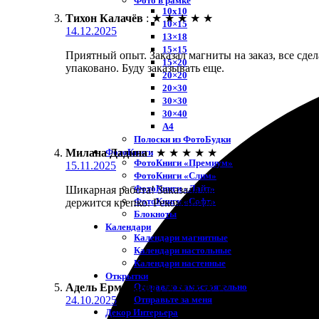
Фото в рамке
10х10
Тихон Калачёв
:
★
★
★
★
★
10×15
14.12.2025
13×18
15×15
Приятный опыт. Заказал магниты на заказ, все сде
15×20
упаковано. Буду заказывать еще.
20×20
20×30
30×30
30×40
A4
Полоски из ФотоБудки
ФотоКниги
Милана Дадина
:
★
★
★
★
★
ФотоКниги «Премиум»
15.11.2025
ФотоКниги «Слим»
ФотоКниги «Лайт»
Шикарная работа! Заказала магниты на заказ через 
ФотоКниги «Софт»
держится крепко. Рекомендую всем!
Блокноты
Календари
Календари магнитные
Календари настольные
Календари настенные
Открытки
Отправлю самостоятельно
Адель Ермолаева
:
★
★
★
★
★
Отправьте за меня
24.10.2025
Декор Интерьера