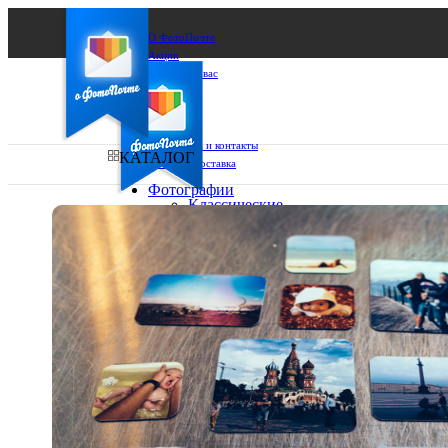
О ФотоПочте
Акции
Сделаем за вас
Бизнесу
FAQ
Франшиза
Поддержка и контакты
КАТАЛОГ
Оплата и доставка
Фотографии
Классические
фото
Ваш город:
10х10
10х15
Ваш регион доставки
13х18
15х15
Выберите из списка:
15х20
20х20
20х30
30х30
30х40
А4
Фото
в