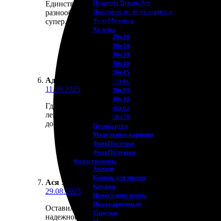
Потреты Dream Art
Единственное, что могу сказать — отличный серви
Портреты по фото акрилом
разнообразный, что порадовало. Оформила заказ за
ФотоМозаика
супер. Очень довольна результатом! Обязательно ещ
Холсты
20х20
20х30
30х30
30х40
20х45
Адель Калашникова
:
★
★
★
★
★
30х60
11.09.2025
30х90
40х40
Где же еще можно так быстро и удобно заказать ма
40х60
легко загрузить свои фотографии. Качество исполн
50х70
довольна таким опытом!
Пенокартон
Модульные картины
ФотоПостеры
ФотоПодушки
Фотоcувениры
Значки
Коврик для мыши
Ася
:
★
★
★
★
★
Кружки
29.08.2025
Новогодние шары
Пазл картонный
Оставили заявку на магнитики, выбрали нужные ка
Тарелки
надежной, качество отличное. Теперь у нас замеч