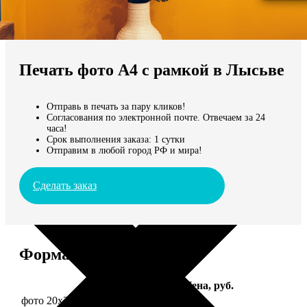
Не нашли Ваш город?
Мы доставляем по всему миру
Печать фото А4 с рамкой в Лысьве
Продолжить без города
Отправь в печать за пару кликов!
Согласования по электронной почте. Отвечаем за 24
часа!
Срок выполнения заказа: 1 сутки
Отправим в любой город РФ и мира!
Сделать заказ
Форматы и цены
Услуга
Цена, руб.
фото 20х30 в деревянной рамке
990