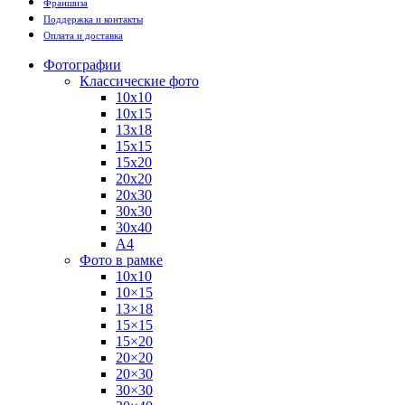
Франшиза
Поддержка и контакты
Оплата и доставка
Фотографии
Классические фото
10х10
10х15
13х18
15х15
15х20
20х20
20х30
30х30
30х40
А4
Фото в рамке
10х10
10×15
13×18
15×15
15×20
20×20
20×30
30×30