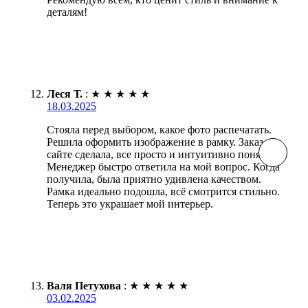
деталям!
Леся Т.
:
★
★
★
★
★
18.03.2025
Стояла перед выбором, какое фото распечатать.
Решила оформить изображение в рамку. Заказ на
сайте сделала, все просто и интуитивно понятно.
Менеджер быстро ответила на мой вопрос. Когда
получила, была приятно удивлена качеством.
Рамка идеально подошла, всё смотрится стильно.
Теперь это украшает мой интерьер.
Валя Петухова
:
★
★
★
★
★
03.02.2025