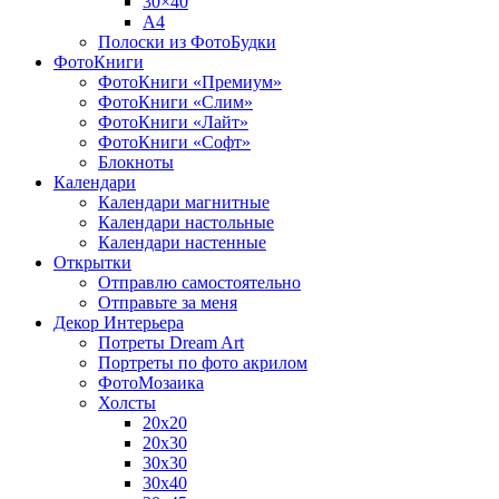
30×40
A4
Полоски из ФотоБудки
ФотоКниги
ФотоКниги «Премиум»
ФотоКниги «Слим»
ФотоКниги «Лайт»
ФотоКниги «Софт»
Блокноты
Календари
Календари магнитные
Календари настольные
Календари настенные
Открытки
Отправлю самостоятельно
Отправьте за меня
Декор Интерьера
Потреты Dream Art
Портреты по фото акрилом
ФотоМозаика
Холсты
20х20
20х30
30х30
30х40