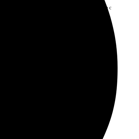
рфейс сайта. Поддержка ответила быстро, помогла с
 заказывать снова!
ис! Обязательно еще закажу.
 вежливо помогли ему оживить. Очень порадовала
ь довольна результатом.