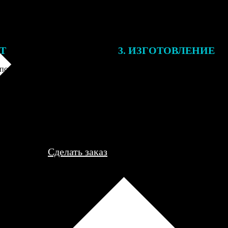
ЕТ
3. ИЗГОТОВЛЕНИЕ
подготовки заказа к печати
Оплатите заказ банковской кар
алисты могут связаться с Вами
оплаты получите подтверждение
му телефону или email для
описанием заказа. Когда отпра
я деталей.
вы получите письмо с трек-но
отслеживания.
Сделать заказ