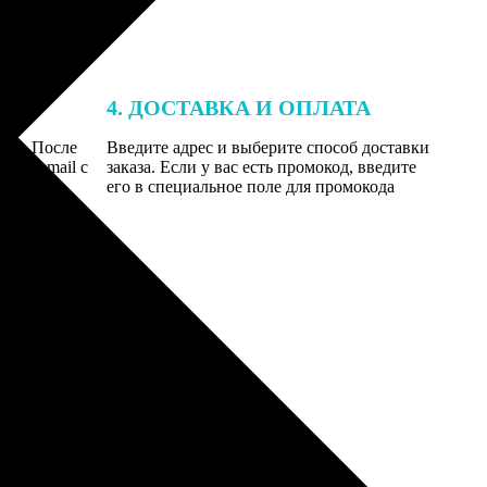
4. ДОСТАВКА И ОПЛАТА
той. После
Введите адрес и выберите способ доставки
 на email с
заказа. Если у вас есть промокод, введите
вим заказ
его в специальное поле для промокода
мером для