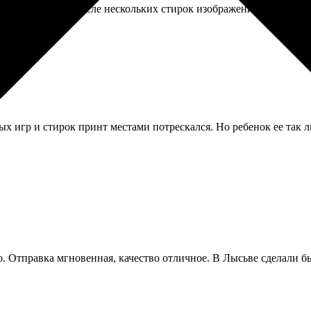
доволен, носит. После нескольких стирок изображение как новое.
ых игр и стирок принт местами потрескался. Но ребенок ее так 
то. Отправка мгновенная, качество отличное. В Лысьве сделали б