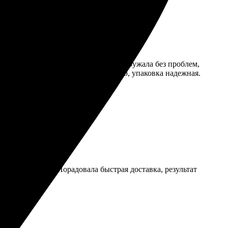
стой, ничего лишнего. Картинку загружала без проблем,
ные. Получила заказ довольно быстро, упаковка надежная.
грузила снимок. Порадовала быстрая доставка, результат