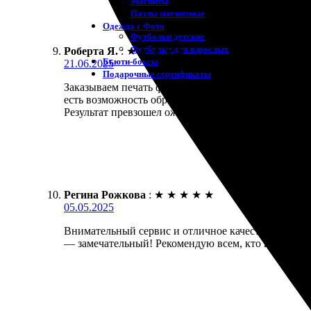
Магниты
Пазлы магнитные
Одежда с Фото
Футболки детские
Футболки для взрослых
Роберта Я.
:
★
★
★
★
★
Бьюти-боксы
21.06.2025
Подарочные сертификаты
Заказываем печать фотографии 30х40. Сайт удобны
есть возможность обрезки. Указала адрес доставки,
Результат превзошел ожидания! Буду заказывать ещ
Регина Рожкова
:
★
★
★
★
★
05.05.2025
Внимательный сервис и отличное качество. Заказала
— замечательный! Рекомендую всем, кто ценит фо