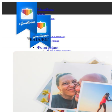
О ФотоПочте
Акции
Сделаем за вас
Бизнесу
FAQ
Франшиза
Поддержка и контакты
КАТАЛОГ
Оплата и доставка
Фотографии
Классические
фото
Ваш город:
10х10
10х15
Ваш регион доставки
13х18
15х15
Выберите из списка:
15х20
20х20
20х30
30х30
30х40
А4
Фото
в