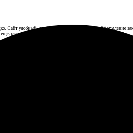
дко. Сайт удобный, легко нашла нужный формат. Оформление зак
 ещё, рекомендую всем!
уровне. Заказал распечатку фото 30х40, все сделали быстро и 
тлично, цвета насыщенные. Обязательно буду заказывать снова!