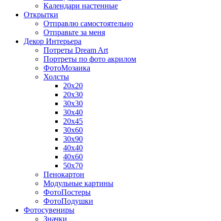
Календари настенные
Открытки
Отправлю самостоятельно
Отправьте за меня
Декор Интерьера
Потреты Dream Art
Портреты по фото акрилом
ФотоМозаика
Холсты
20х20
20х30
30х30
30х40
20х45
30х60
30х90
40х40
40х60
50х70
Пенокартон
Модульные картины
ФотоПостеры
ФотоПодушки
Фотоcувениры
Значки