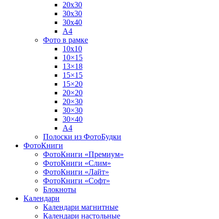
20х30
30х30
30х40
А4
Фото в рамке
10х10
10×15
13×18
15×15
15×20
20×20
20×30
30×30
30×40
A4
Полоски из ФотоБудки
ФотоКниги
ФотоКниги «Премиум»
ФотоКниги «Слим»
ФотоКниги «Лайт»
ФотоКниги «Софт»
Блокноты
Календари
Календари магнитные
Календари настольные