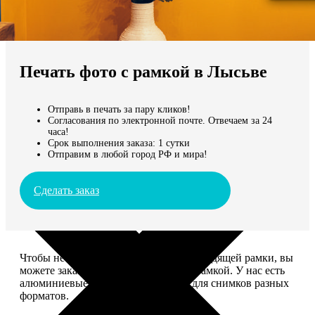
Не нашли Ваш город?
Мы доставляем по всему миру
Печать фото с рамкой в Лысьве
Продолжить без города
Отправь в печать за пару кликов!
Согласования по электронной почте. Отвечаем за 24
часа!
Срок выполнения заказа: 1 сутки
Отправим в любой город РФ и мира!
Сделать заказ
Чтобы не тратить время на поиск подходящей рамки, вы
можете заказать печать фото сразу с рамкой. У нас есть
алюминиевые и деревянные рамки для снимков разных
форматов.