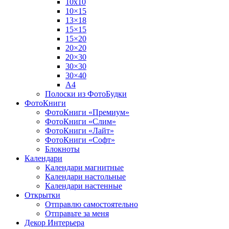
10х10
10×15
13×18
15×15
15×20
20×20
20×30
30×30
30×40
A4
Полоски из ФотоБудки
ФотоКниги
ФотоКниги «Премиум»
ФотоКниги «Слим»
ФотоКниги «Лайт»
ФотоКниги «Софт»
Блокноты
Календари
Календари магнитные
Календари настольные
Календари настенные
Открытки
Отправлю самостоятельно
Отправьте за меня
Декор Интерьера