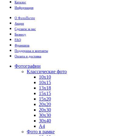
Каталог
Информация
О ФотоПочте
Акции
Сделаем за вас
Бизнесу
FAQ
Франшиза
Поддержка и контакты
Оплата и доставка
Фотографии
Классические фото
10х10
10х15
13х18
15х15
15х20
20х20
20х30
30х30
30х40
А4
Фото в рамке