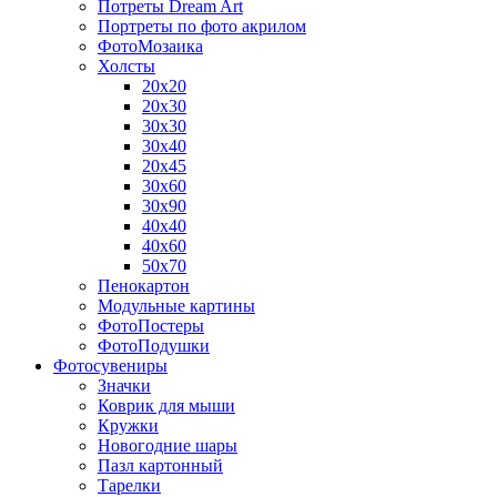
Потреты Dream Art
Портреты по фото акрилом
ФотоМозаика
Холсты
20х20
20х30
30х30
30х40
20х45
30х60
30х90
40х40
40х60
50х70
Пенокартон
Модульные картины
ФотоПостеры
ФотоПодушки
Фотоcувениры
Значки
Коврик для мыши
Кружки
Новогодние шары
Пазл картонный
Тарелки