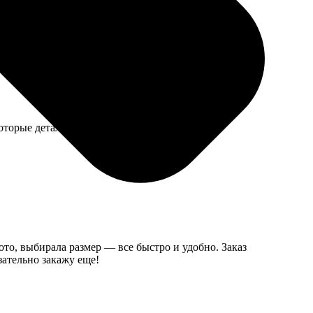
ак надо, особенно когда крутится.
торые детали гнутся, боимся часто собирать.
ото, выбирала размер — все быстро и удобно. Заказ
зательно закажу еще!