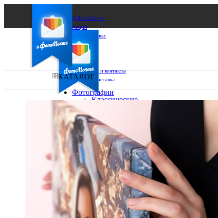
О ФотоПочте
Акции
Сделаем за вас
Бизнесу
FAQ
Франшиза
Поддержка и контакты
КАТАЛОГ
Оплата и доставка
Фотографии
Классические
фото
Ваш город:
10х10
10х15
Ваш регион доставки
13х18
15х15
Выберите из списка:
15х20
20х20
20х30
30х30
30х40
А4
Фото
в