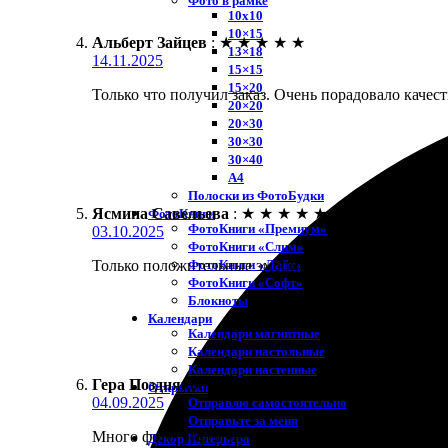
Фото в рамке
10х10
10×15
Альберт Зайцев
:
★
★
★
★
★
13×18
14.11.2025
15×15
15×20
Только что получил заказ. Очень порадовало качес
20×20
20×30
30×30
30×40
A4
Полоски из ФотоБудки
Ясмина Савельева
:
★
★
★
★
★
ФотоКниги
ФотоКниги «Премиум»
03.10.2025
ФотоКниги «Слим»
ФотоКниги «Лайт»
Только положительные эмоции! Легко делала заказ
ФотоКниги «Софт»
Блокноты
Календари
Календари магнитные
Календари настольные
Календари настенные
Гера Позднякова
:
★
★
★
★
★
Открытки
04.09.2025
Отправлю самостоятельно
Отправьте за меня
Много фотографий делаю, хочу сохранить лучшие м
Декор Интерьера