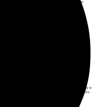
 детали. Пришло в отличном качестве! Превосходно
оставили в срок, никаких проблем. Рекомендую!
быстро, и через пару дней я уже держала свою картину в
дивили цены, со скидкой получилось совсем недорого.