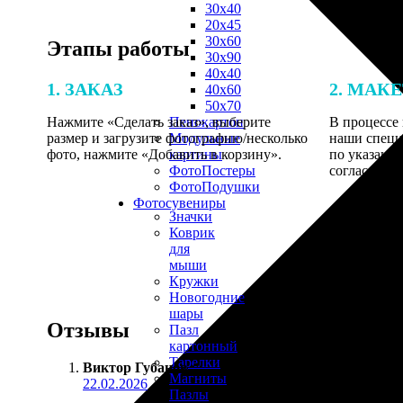
30х40
20х45
30х60
Этапы работы
30х90
40х40
1. ЗАКАЗ
2. МАК
40х60
50х70
Нажмите «Сделать заказ», выберите
В процессе 
Пенокартон
размер и загрузите фотографию/несколько
наши специ
Модульные
фото, нажмите «Добавить в корзину».
по указанно
картины
согласовани
ФотоПостеры
ФотоПодушки
Фотоcувениры
Значки
Коврик
для
мыши
Кружки
Новогодние
шары
Отзывы
Пазл
картонный
Тарелки
Виктор Губанов
:
Магниты
22.02.2026
Пазлы