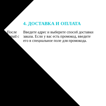
4. ДОСТАВКА И ОПЛАТА
той. После
Введите адрес и выберите способ доставки
 на email с
заказа. Если у вас есть промокод, введите
вим заказ
его в специальное поле для промокода.
мером для