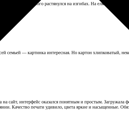
но рисунок немного растянулся на изгибах. На елке смотрится к
всей семьей — картинка интересная. Но картон хлипковатый, неко
а на сайт, интерфейс оказался понятным и простым. Загружала ф
янии. Качество печати удивило, цвета яркие и насыщенные. Обя