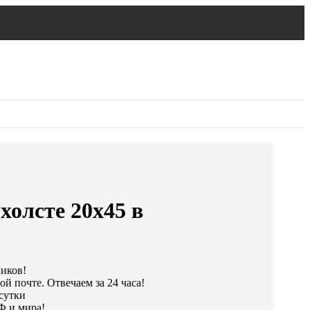
холсте 20х45 в
ликов!
й почте. Отвечаем за 24 часа!
 сутки
Ф и мира!