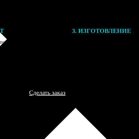
ЕТ
3. ИЗГОТОВЛЕНИЕ
подготовки заказа к печати
Оплатите заказ банковской кар
алисты могут связаться с Вами
оплаты получите подтверждение
му телефону или email для
описанием заказа. Когда отпра
я деталей.
вы получите письмо с трек-но
отслеживания.
Сделать заказ