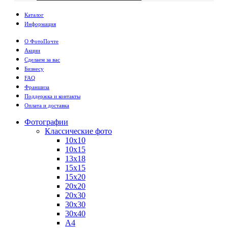
Каталог
Информация
О ФотоПочте
Акции
Сделаем за вас
Бизнесу
FAQ
Франшиза
Поддержка и контакты
Оплата и доставка
Фотографии
Классические фото
10х10
10х15
13х18
15х15
15х20
20х20
20х30
30х30
30х40
А4