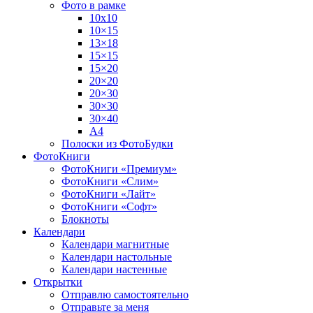
Фото в рамке
10х10
10×15
13×18
15×15
15×20
20×20
20×30
30×30
30×40
A4
Полоски из ФотоБудки
ФотоКниги
ФотоКниги «Премиум»
ФотоКниги «Слим»
ФотоКниги «Лайт»
ФотоКниги «Софт»
Блокноты
Календари
Календари магнитные
Календари настольные
Календари настенные
Открытки
Отправлю самостоятельно
Отправьте за меня