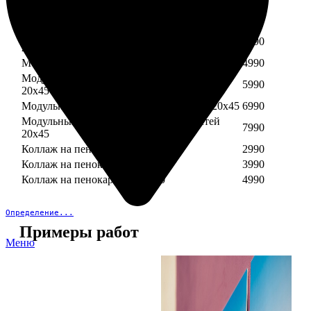
Модульный пенокартон из трех частей 30х40
3890
Модульный пенокартон из трех частей 20х45
2990
Модульный пенокартон из четырех частей
3990
20х45
Модульный пенокартон из пяти частей 20х45
4990
Модульный пенокартон из шести частей
5990
20х45
Модульный пенокартон из семи частей 20х45
6990
Модульный пенокартон из восьми частей
7990
20х45
Коллаж на пенокартоне 30х30
2990
Коллаж на пенокартоне 30х60
3990
Коллаж на пенокартоне 30х90
4990
Определение...
Примеры работ
Меню