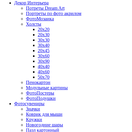
Декор Интерьера
Потреты Dream Art
Портреты по фото акрилом
ФотоМозаика
Холсты
20х20
20х30
30х30
30х40
20х45
30х60
30х90
40х40
40х60
50х70
Пенокартон
Модульные картины
ФотоПостеры
ФотоПодушки
Фотоcувениры
Значки
Коврик для мыши
Кружки
Новогодние шары
Пазл картонный