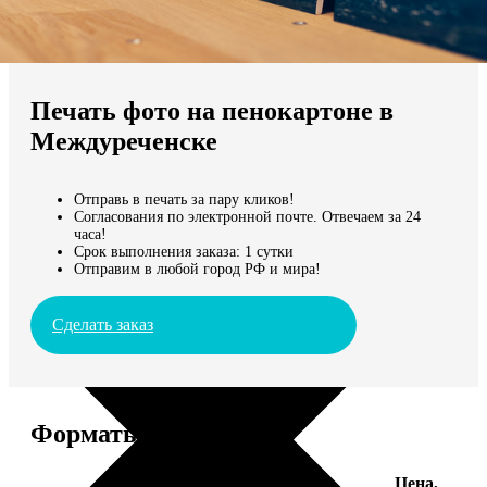
Не нашли Ваш город?
Мы доставляем по всему миру
Печать фото на пенокартоне в
Продолжить без города
Междуреченске
Отправь в печать за пару кликов!
Согласования по электронной почте. Отвечаем за 24
часа!
Срок выполнения заказа: 1 сутки
Отправим в любой город РФ и мира!
Сделать заказ
Форматы и цены
Цена,