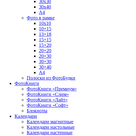
30х30
30х40
А4
Фото в рамке
10х10
10×15
13×18
15×15
15×20
20×20
20×30
30×30
30×40
A4
Полоски из ФотоБудки
ФотоКниги
ФотоКниги «Премиум»
ФотоКниги «Слим»
ФотоКниги «Лайт»
ФотоКниги «Софт»
Блокноты
Календари
Календари магнитные
Календари настольные
Календари настенные