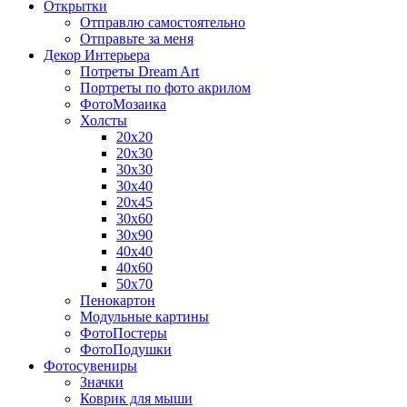
Открытки
Отправлю самостоятельно
Отправьте за меня
Декор Интерьера
Потреты Dream Art
Портреты по фото акрилом
ФотоМозаика
Холсты
20х20
20х30
30х30
30х40
20х45
30х60
30х90
40х40
40х60
50х70
Пенокартон
Модульные картины
ФотоПостеры
ФотоПодушки
Фотоcувениры
Значки
Коврик для мыши