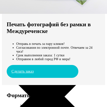
Не нашли Ваш город?
Мы доставляем по всему миру
Печать фотографий без рамки в
Продолжить без города
Междуреченске
Отправь в печать за пару кликов!
Согласования по электронной почте. Отвечаем за 24
часа!
Срок выполнения заказа: 1 сутки
Отправим в любой город РФ и мира!
Сделать заказ
Форматы и цены
Услуга
Цена, руб.