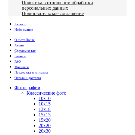
Политика в отношении обработки
персональных данных
Пользовательское соглашение
Каталог
Информация
О ФотоПочте
Акции
Сделаем за вас
Бизнесу
FAQ
Франшиза
Поддержка и контакты
Оплата и доставка
Фотографии
Классические фото
10х10
10х15
13х18
15х15
15х20
20х20
20х30