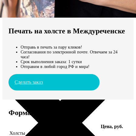
Не нашли Ваш город?
Мы доставляем по всему миру
Печать на холсте в Междуреченске
Продолжить без города
Отправь в печать за пару кликов!
Согласования по электронной почте. Отвечаем за 24
часа!
Срок выполнения заказа: 1 сутки
Отправим в любой город РФ и мира!
Сделать заказ
Форматы и цены
Услуга
Цена, руб.
Холсты