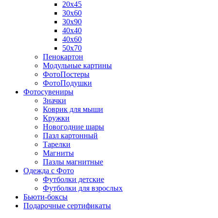
20х45
30х60
30х90
40х40
40х60
50х70
Пенокартон
Модульные картины
ФотоПостеры
ФотоПодушки
Фотоcувениры
Значки
Коврик для мыши
Кружки
Новогодние шары
Пазл картонный
Тарелки
Магниты
Пазлы магнитные
Одежда с Фото
Футболки детские
Футболки для взрослых
Бьюти-боксы
Подарочные сертификаты