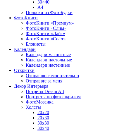
30×40
A4
Полоски из ФотоБудки
ФотоКниги
ФотоКниги «Премиум»
ФотоКниги «Слим»
ФотоКниги «Лайт»
ФотоКниги «Софт»
Блокноты
Календари
Календари магнитные
Календари настольные
Календари настенные
Открытки
Отправлю самостоятельно
Отправьте за меня
Декор Интерьера
Потреты Dream Art
Портреты по фото акрилом
ФотоМозаика
Холсты
20х20
20х30
30х30
30х40