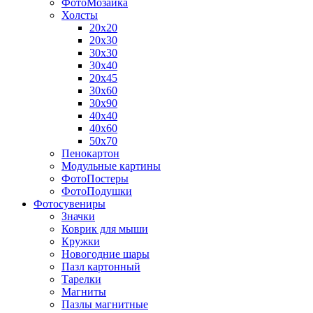
ФотоМозаика
Холсты
20х20
20х30
30х30
30х40
20х45
30х60
30х90
40х40
40х60
50х70
Пенокартон
Модульные картины
ФотоПостеры
ФотоПодушки
Фотоcувениры
Значки
Коврик для мыши
Кружки
Новогодние шары
Пазл картонный
Тарелки
Магниты
Пазлы магнитные