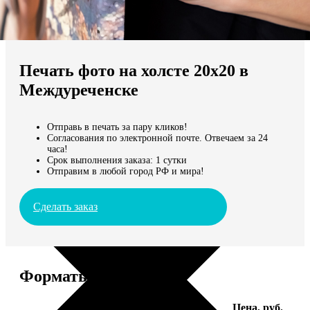
Не нашли Ваш город?
Мы доставляем по всему миру
Печать фото на холсте 20х20 в
Продолжить без города
Междуреченске
Отправь в печать за пару кликов!
Согласования по электронной почте. Отвечаем за 24
часа!
Срок выполнения заказа: 1 сутки
Отправим в любой город РФ и мира!
Сделать заказ
Форматы и цены
Услуга
Цена, руб.