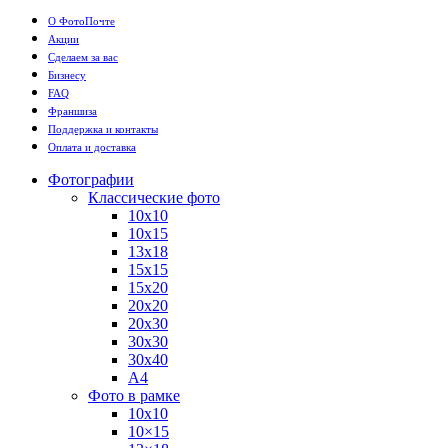
О ФотоПочте
Акции
Сделаем за вас
Бизнесу
FAQ
Франшиза
Поддержка и контакты
Оплата и доставка
Фотографии
Классические фото
10х10
10х15
13х18
15х15
15х20
20х20
20х30
30х30
30х40
А4
Фото в рамке
10х10
10×15