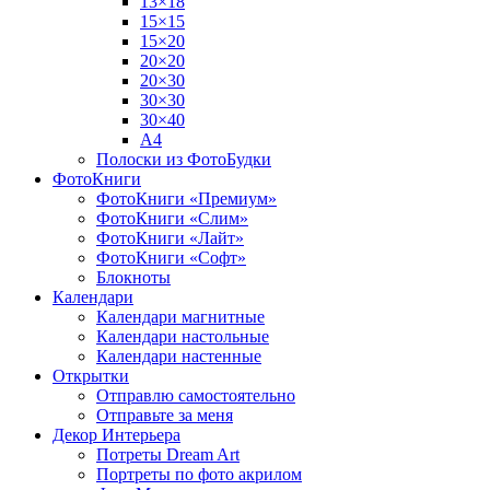
13×18
15×15
15×20
20×20
20×30
30×30
30×40
A4
Полоски из ФотоБудки
ФотоКниги
ФотоКниги «Премиум»
ФотоКниги «Слим»
ФотоКниги «Лайт»
ФотоКниги «Софт»
Блокноты
Календари
Календари магнитные
Календари настольные
Календари настенные
Открытки
Отправлю самостоятельно
Отправьте за меня
Декор Интерьера
Потреты Dream Art
Портреты по фото акрилом