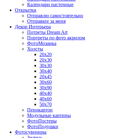
Календари настенные
Открытки
Отправлю самостоятельно
Отправьте за меня
Декор Интерьера
Потреты Dream Art
Портреты по фото акрилом
ФотоМозаика
Холсты
20х20
20х30
30х30
30х40
20х45
30х60
30х90
40х40
40х60
50х70
Пенокартон
Модульные картины
ФотоПостеры
ФотоПодушки
Фотоcувениры
Значки