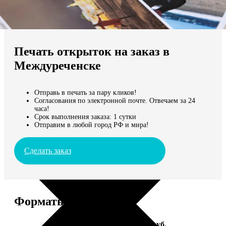
Не нашли Ваш город?
Мы доставляем по всему миру
Печать открыток на заказ в
Продолжить без города
Междуреченске
Отправь в печать за пару кликов!
Согласования по электронной почте. Отвечаем за 24
часа!
Срок выполнения заказа: 1 сутки
Отправим в любой город РФ и мира!
Сделать заказ
Форматы и цены
Услуга
Цена, руб.