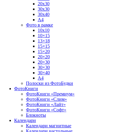
20х30
30х30
30х40
А4
Фото в рамке
10х10
10×15
13×18
15×15
15×20
20×20
20×30
30×30
30×40
A4
Полоски из ФотоБудки
ФотоКниги
ФотоКниги «Премиум»
ФотоКниги «Слим»
ФотоКниги «Лайт»
ФотоКниги «Софт»
Блокноты
Календари
Календари магнитные
Календари настольные