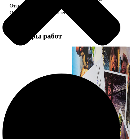
Открытка А5 "отправим за Вас"
150
Открытка А5 6 шт и более
от 890
Примеры работ