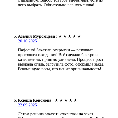
с дизайном. Выбор товаров впечатляет, есть из
чего выбрать. Обязательно вернусь снова!
Азалия Муромцева
:
★
★
★
★
★
20.10.2025
Пафосно! Заказала открытки — результат
превзошел ожидания! Всё сделали быстро и
качественно, приятно удивлена. Процесс прост:
выбрала стиль, загрузила фото, оформила заказ.
Рекомендую всем, кто ценит оригинальность!
Ксюша Кононова
:
★
★
★
★
★
22.09.2025
Летом решила заказать открытки на заказ.