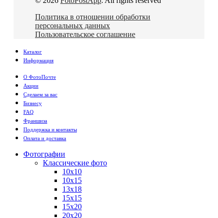
© 2026
FotoPostApp
. All rights reserved
Политика в отношении обработки
персональных данных
Пользовательское соглашение
Каталог
Информация
О ФотоПочте
Акции
Сделаем за вас
Бизнесу
FAQ
Франшиза
Поддержка и контакты
Оплата и доставка
Фотографии
Классические фото
10х10
10х15
13х18
15х15
15х20
20х20