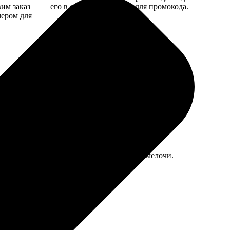
вим заказ
его в специальное поле для промокода.
мером для
о опечатались в чеке на фамилии, но это мелочи.