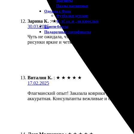
Магниты
Пазлы магнитные
Одежда с Фото
Футболки детские
Зарина К.
:
★
★
★
★
★
Футболки для взрослых
30.03.2025
Бьюти-боксы
Подарочные сертификаты
Чуть не ожидала, что получится так здорово! Зака
рисунки яркие и четкие. Доставка всего за несколь
Виталия К.
:
★
★
★
★
★
17.02.2025
Флагманский опыт! Заказала коврики для мыши. Оч
аккуратная. Консультанты вежливые и ответственн