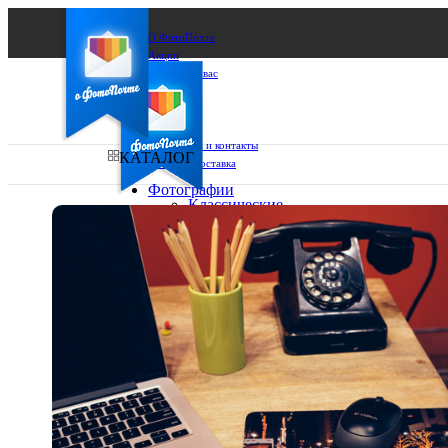
О ФотоПочте
Акции
Сделаем за вас
Бизнесу
FAQ
Франшиза
Поддержка и контакты
КАТАЛОГ
Оплата и доставка
Фотографии
Классические
фото
Ваш город:
10х10
10х15
Ваш регион доставки
13х18
15х15
Выберите из списка:
15х20
20х20
20х30
30х30
30х40
А4
Фото
в