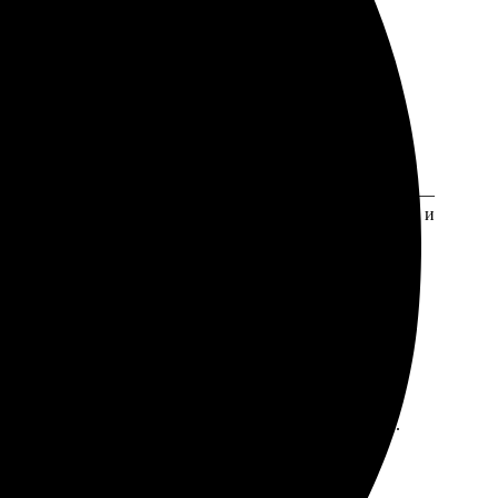
те за несколько минут, выбрал шаблон, загрузил фото —
те, цвета яркие и насыщенные. Коврики выглядят круто и
ображения без проблем, ждал всего несколько дней.