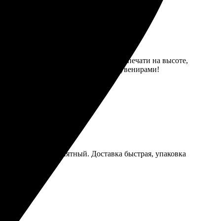
ыло поработать с дизайном. Качество печати на высоте,
иалов. Обязательно загляну еще за сувенирами!
каза простой и понятный. Доставка быстрая, упаковка
Рекомендую всем!