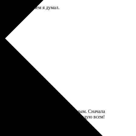
тся даже лучше, чем я думал.
каза был простым и интуитивно понятным. Сначала
овольна результатом и сервисом. Рекомендую всем!