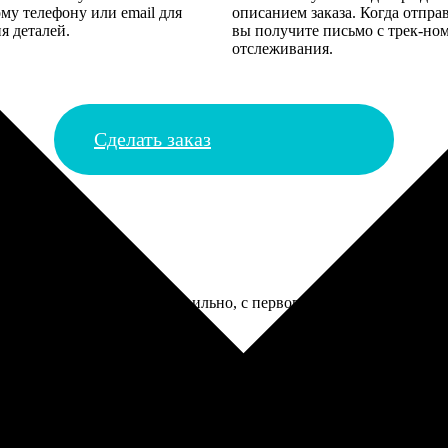
му телефону или email для
описанием заказа. Когда отпра
я деталей.
вы получите письмо с трек-но
отслеживания.
Сделать заказ
рогие, но сделали всё правильно, с первого раза приняли. Тольк