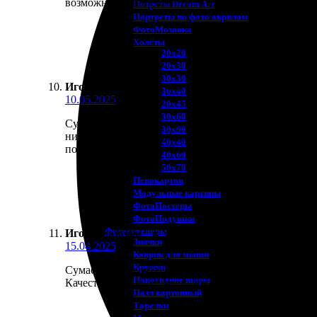
возможности заказать что-то ещё.
Потреты Dream Art
Портреты по фото акрилом
ФотоМозаика
Холсты
20х20
20х30
30х30
Игорь Горячев
:
★
★
★
★
★
30х40
10.05.2025
20х45
30х60
Сумасшедший опыт с этой компанией! Заказал ковр
30х90
никаких заморочек. Доставка пришла в срок, упако
40х40
по сути радуют глаз. Рекомендую, не разочаруетесь
40х60
50х70
Пенокартон
Модульные картины
ФотоПостеры
ФотоПодушки
Фотоcувениры
Игорь Горячев
:
★
★
★
★
★
Значки
15.04.2025
Коврик для мыши
Кружки
Сумасшедший опыт! Заказал коврик для мыши. Проце
Новогодние шары
Качество отличное, цвета яркие. Приятно удивил ц
Пазл картонный
Тарелки