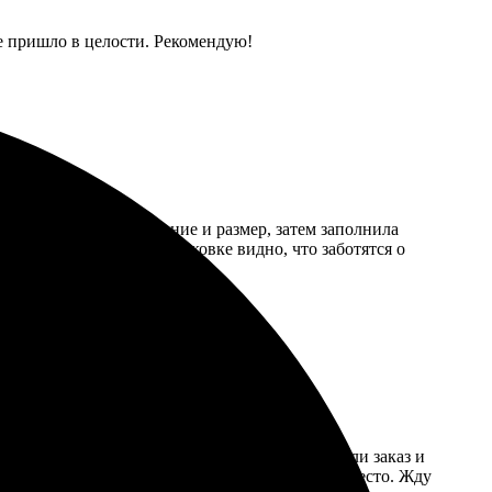
се пришло в целости. Рекомендую!
ала выбрала изображение и размер, затем заполнила
 яркое и четкое. По упаковке видно, что заботятся о
 загрузила нужные картинки. Быстро обработали заказ и
Рекомендую всем, кто хочет освежить рабочее место. Жду