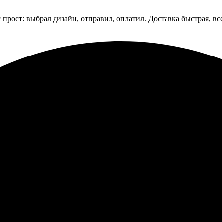
с прост: выбрал дизайн, отправил, оплатил. Доставка быстрая, в
рошло гладко. Удобный сайт, простой процесс оформления. Снач
сколько дней получила посылку. Качество на высоте, изображение
ь!
ала коврики для мыши на заказ. Удобный интерфейс сайта, легко
ркие цвета. Коврики подошли идеально, приятно использовать. 