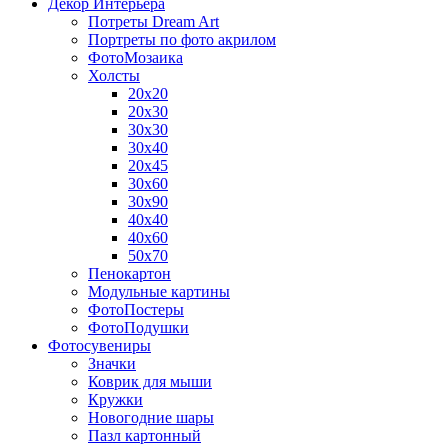
Декор Интерьера
Потреты Dream Art
Портреты по фото акрилом
ФотоМозаика
Холсты
20х20
20х30
30х30
30х40
20х45
30х60
30х90
40х40
40х60
50х70
Пенокартон
Модульные картины
ФотоПостеры
ФотоПодушки
Фотоcувениры
Значки
Коврик для мыши
Кружки
Новогодние шары
Пазл картонный