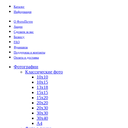
Каталог
Информация
О ФотоПочте
Акции
Сделаем за вас
Бизнесу
FAQ
Франшиза
Поддержка и контакты
Оплата и доставка
Фотографии
Классические фото
10х10
10х15
13х18
15х15
15х20
20х20
20х30
30х30
30х40
А4