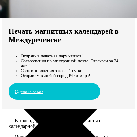
Не нашли Ваш город?
Мы доставляем по всему миру
Печать магнитных календарей в
Продолжить без города
Междуреченске
Отправь в печать за пару кликов!
Согласования по электронной почте. Отвечаем за 24
часа!
Срок выполнения заказа: 1 сутки
Отправим в любой город РФ и мира!
Сделать заказ
— В календаре 13 листов: обложка+листы с
календарной сеткой.
— Обложка для календаря стандартная, дизайн