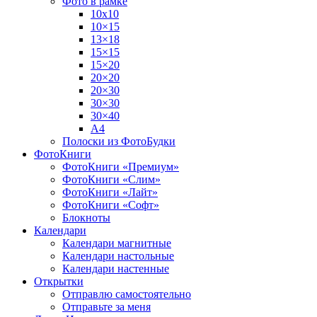
Фото в рамке
10х10
10×15
13×18
15×15
15×20
20×20
20×30
30×30
30×40
A4
Полоски из ФотоБудки
ФотоКниги
ФотоКниги «Премиум»
ФотоКниги «Слим»
ФотоКниги «Лайт»
ФотоКниги «Софт»
Блокноты
Календари
Календари магнитные
Календари настольные
Календари настенные
Открытки
Отправлю самостоятельно
Отправьте за меня