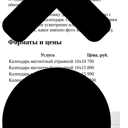
обновляем каждый год.
— В кружочек на обложку добавляем фотографию с
одной из страниц календаря. Снимок наши сотрудники
выбирают на свое усмотрение или пишите в
комментариях, какое именно фото хотите на обложку.
Форматы и цены
Услуга
Цена, руб.
Календарь магнитный отрывной 10x10
790
Календарь магнитный отрывной 10x15
890
Календарь магнитный отрывной 15x15
990
Календарь магнитный отрывной 15x20
1190
Примеры работ