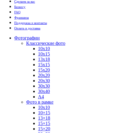
Сделаем за вас
Бизнесу
FAQ
Франшиза
Поддержка и контакты
Оплата и доставка
Фотографии
Классические фото
10х10
10х15
13х18
15х15
15х20
20х20
20х30
30х30
30х40
А4
Фото в рамке
10х10
10×15
13×18
15×15
15×20