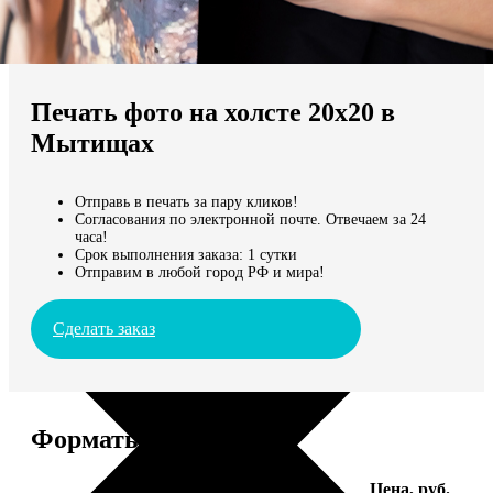
Не нашли Ваш город?
Мы доставляем по всему миру
Печать фото на холсте 20х20 в
Продолжить без города
Мытищах
Отправь в печать за пару кликов!
Согласования по электронной почте. Отвечаем за 24
часа!
Срок выполнения заказа: 1 сутки
Отправим в любой город РФ и мира!
Сделать заказ
Форматы и цены
Услуга
Цена, руб.