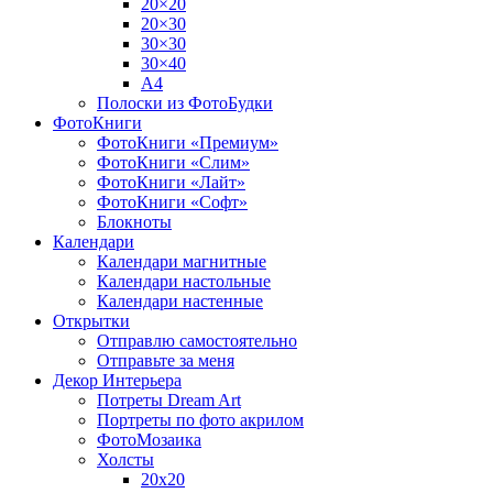
20×20
20×30
30×30
30×40
A4
Полоски из ФотоБудки
ФотоКниги
ФотоКниги «Премиум»
ФотоКниги «Слим»
ФотоКниги «Лайт»
ФотоКниги «Софт»
Блокноты
Календари
Календари магнитные
Календари настольные
Календари настенные
Открытки
Отправлю самостоятельно
Отправьте за меня
Декор Интерьера
Потреты Dream Art
Портреты по фото акрилом
ФотоМозаика
Холсты
20х20