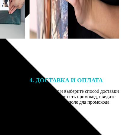
4. ДОСТАВКА И ОПЛАТА
той. После
Введите адрес и выберите способ доставки
 на email с
заказа. Если у вас есть промокод, введите
вим заказ
его в специальное поле для промокода.
мером для