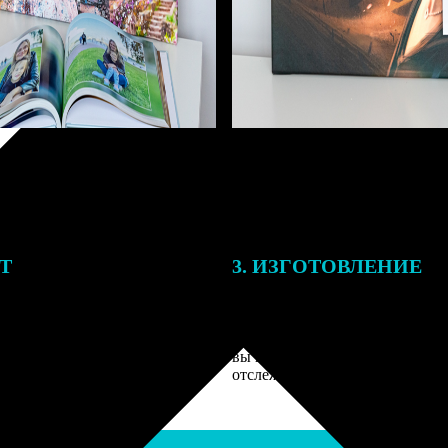
ЕТ
3. ИЗГОТОВЛЕНИЕ
подготовки заказа к печати
Оплатите заказ банковской кар
алисты могут связаться с Вами
оплаты получите подтверждение
му телефону или email для
описанием заказа. Когда отпра
я деталей.
вы получите письмо с трек-но
отслеживания.