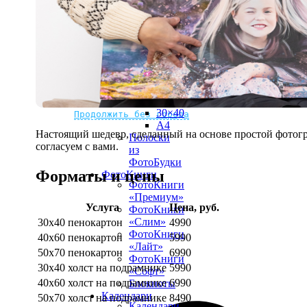
рамке
10х10
10×15
13×18
15×15
15×20
20×20
20×30
Не нашли Ваш город?
Мы доставляем по всему миру
30×30
30×40
Продолжить без города
A4
Настоящий шедевр, сделанный на основе простой фотогр
Полоски
согласуем с вами.
из
ФотоБудки
Форматы и цены
ФотоКниги
ФотоКниги
«Премиум»
Услуга
Цена, руб.
ФотоКниги
«Слим»
30х40 пенокартон
4990
ФотоКниги
40х60 пенокартон
5990
«Лайт»
50х70 пенокартон
6990
ФотоКниги
30х40 холст на подрамнике
5990
«Софт»
40х60 холст на подрамнике
6990
Блокноты
Календари
50х70 холст на подрамнике
8490
Календари