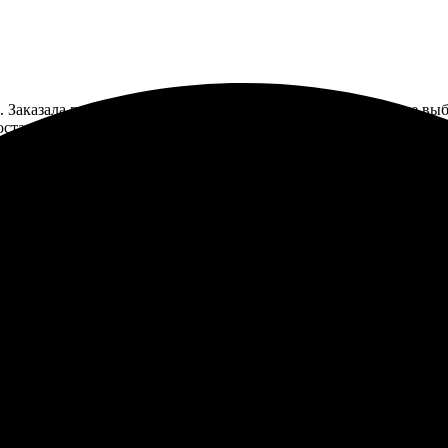
 Заказала портрет, оформление заказа прошло просто. После вы
оставили быстро и без повреждений. Пакет был аккуратный. При
.
е, удобно добавлять фото и редактировать. Картину сделали быст