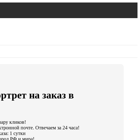
ртрет на заказ в
пару кликов!
тронной почте. Отвечаем за 24 часа!
аза: 1 сутки
ород РФ и мира!