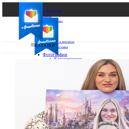
О ФотоПочте
Акции
Сделаем за вас
Бизнесу
FAQ
Франшиза
Поддержка и контакты
КАТАЛОГ
Оплата и доставка
Фотографии
Классические
фото
Ваш город:
10х10
10х15
Ваш регион доставки
13х18
15х15
Выберите из списка:
15х20
20х20
20х30
30х30
30х40
А4
Фото
в