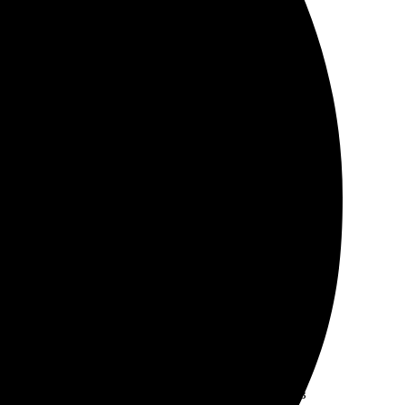
Упаковка надежная, без повреждений. Обязательно
дую для оригинальных подарков!
бный, все шаги понятны. Выбор стиля и размеров