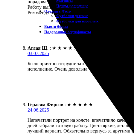
Магниты
порадовал.
Пазлы магнитные
Работу выполнили быстро и качественно, результа
Одежда с Фото
Рекомендую всем!
Футболки детские
Футболки для взрослых
Бьюти-боксы
Подарочные сертификаты
Аглая Щ.
:
★
★
★
★
★
03.07.2025
Было приятно сотрудничать. Заказала портрет, быс
исполнение. Очень довольна, рекомендую всем.
Герасим Фирсов
:
★
★
★
★
★
24.06.2025
Напечатали портрет на холсте, впечатлило качеств
дней забрали готовую работу. Цвета яркие, детали
лучший вариант. Обязательно вернусь за другими 