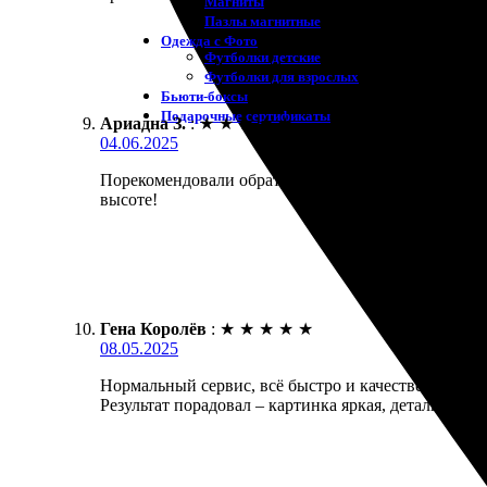
Магниты
Пазлы магнитные
Одежда с Фото
Футболки детские
Футболки для взрослых
Бьюти-боксы
Подарочные сертификаты
Ариадна З.
:
★
★
★
★
★
04.06.2025
Порекомендовали обратиться в эту компанию для пе
высоте!
Гена Королёв
:
★
★
★
★
★
08.05.2025
Нормальный сервис, всё быстро и качественно. Зак
Результат порадовал – картинка яркая, детали чет