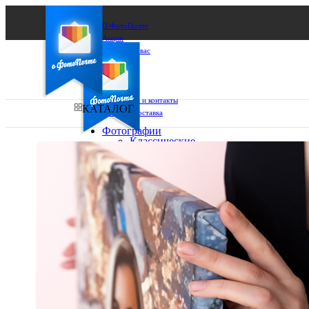
О ФотоПочте
Акции
Сделаем за вас
Бизнесу
FAQ
Франшиза
Поддержка и контакты
КАТАЛОГ
Оплата и доставка
Фотографии
Классические
фото
Ваш город:
10х10
10х15
Ваш регион доставки
13х18
15х15
Выберите из списка:
15х20
20х20
20х30
30х30
30х40
А4
Фото
в