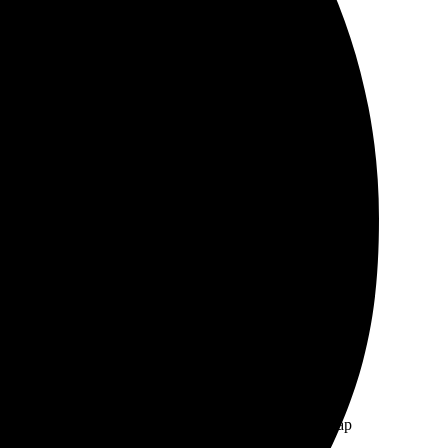
о на сайт и быстро оформила. Получила отличный
. Всё сделали быстро и качественно. Результат
печать на холсте, качественный результат — товар