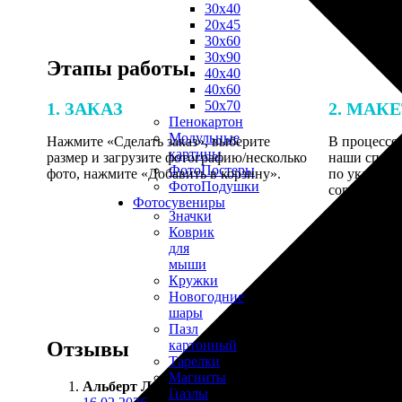
30х40
20х45
30х60
30х90
Этапы работы
40х40
40х60
50х70
1. ЗАКАЗ
2. МАК
Пенокартон
Модульные
Нажмите «Сделать заказ», выберите
В процессе 
картины
размер и загрузите фотографию/несколько
наши специ
ФотоПостеры
фото, нажмите «Добавить в корзину».
по указанно
ФотоПодушки
согласовани
Фотоcувениры
Значки
Коврик
для
мыши
Кружки
Новогодние
шары
Пазл
Отзывы
картонный
Тарелки
Магниты
Альберт Лапшин
:
Пазлы