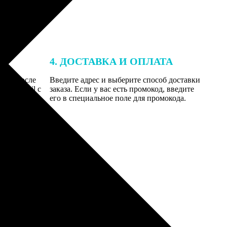
4. ДОСТАВКА И ОПЛАТА
той. После
Введите адрес и выберите способ доставки
 на email с
заказа. Если у вас есть промокод, введите
вим заказ
его в специальное поле для промокода.
мером для