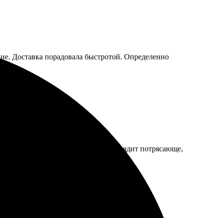
ркие. Доставка порадовала быстротой. Определенно
о, порадовало оформление. Холст выглядит потрясающе,
вать друзьям!