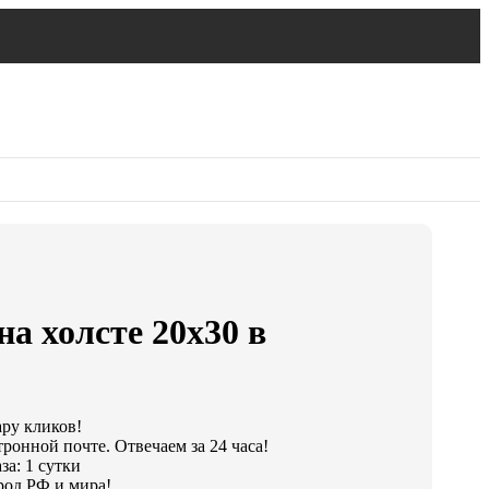
на холсте 20х30 в
ару кликов!
ронной почте. Отвечаем за 24 часа!
за: 1 сутки
род РФ и мира!