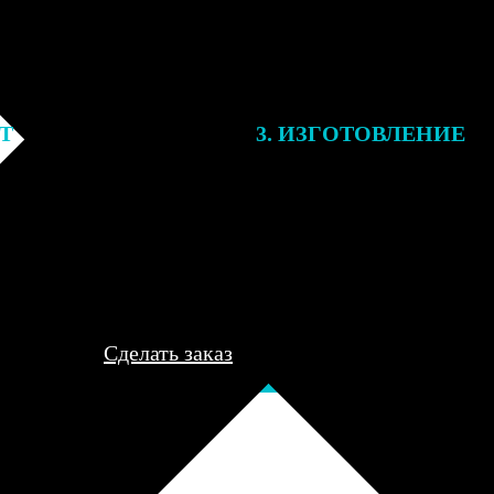
ЕТ
3. ИЗГОТОВЛЕНИЕ
подготовки заказа к печати
Оплатите заказ банковской кар
алисты могут связаться с Вами
оплаты получите подтверждение
му телефону или email для
описанием заказа. Когда отпра
я деталей.
вы получите письмо с трек-но
отслеживания.
Сделать заказ