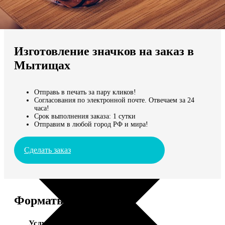
Не нашли Ваш город?
Мы доставляем по всему миру
Изготовление значков на заказ в
Продолжить без города
Мытищах
Отправь в печать за пару кликов!
Согласования по электронной почте. Отвечаем за 24
часа!
Срок выполнения заказа: 1 сутки
Отправим в любой город РФ и мира!
Сделать заказ
Форматы и цены
Услуга
Цена, руб.