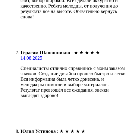
сайт, выбор широкой. Все сделали аккуратно и
качественно. Ребята молодцы, от получения до
результата все на высоте. Обязательно вернусь
снова!
Герасим Шапошников
:
★
★
★
★
★
14.08.2025
Специалисты отлично справились с моим заказом
значков. Создание дизайна прошло быстро и легко.
Вся информация была четко донесена, и
менеджеры помогли в выборе материалов.
Результат превзошёл все ожидания, значки
выглядят здорово!
Юлия Устинова
:
★
★
★
★
★