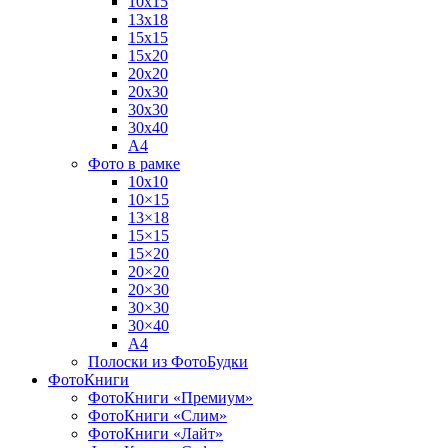
10х15
13х18
15х15
15х20
20х20
20х30
30х30
30х40
А4
Фото в рамке
10х10
10×15
13×18
15×15
15×20
20×20
20×30
30×30
30×40
A4
Полоски из ФотоБудки
ФотоКниги
ФотоКниги «Премиум»
ФотоКниги «Слим»
ФотоКниги «Лайт»