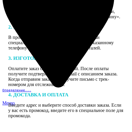
1. ЗАКАЗ
Нажмите «Сделать заказ», выберите тип продукции,
загрузите фотографии, нажмите «Добавить в корзину».
2. МАКЕТ
В процессе подготовки заказа к печати наши
специалисты могут связаться с Вами по указанному
телефону или email для согласования деталей.
3. ИЗГОТОВЛЕНИЕ
Оплатите заказ банковской картой. После оплаты
получите подтверждение на email с описанием заказа.
Когда отправим заказ вы получите письмо с трек-
номером для отслеживания.
Определение...
4. ДОСТАВКА И ОПЛАТА
Меню
Введите адрес и выберите способ доставки заказа. Если
у вас есть промокод, введите его в специальное поле для
промокода.