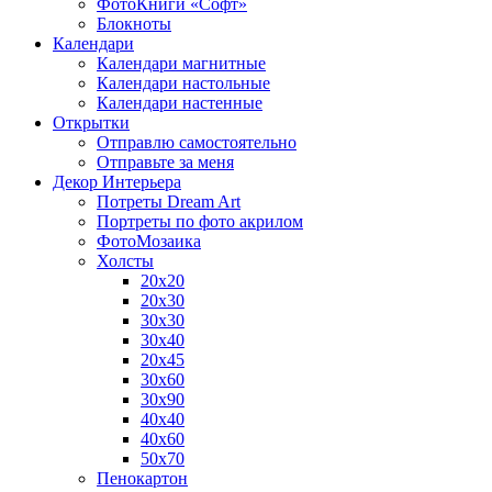
ФотоКниги «Софт»
Блокноты
Календари
Календари магнитные
Календари настольные
Календари настенные
Открытки
Отправлю самостоятельно
Отправьте за меня
Декор Интерьера
Потреты Dream Art
Портреты по фото акрилом
ФотоМозаика
Холсты
20х20
20х30
30х30
30х40
20х45
30х60
30х90
40х40
40х60
50х70
Пенокартон