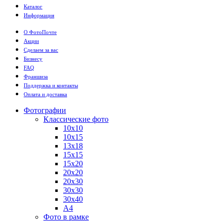
Каталог
Информация
О ФотоПочте
Акции
Сделаем за вас
Бизнесу
FAQ
Франшиза
Поддержка и контакты
Оплата и доставка
Фотографии
Классические фото
10х10
10х15
13х18
15х15
15х20
20х20
20х30
30х30
30х40
А4
Фото в рамке