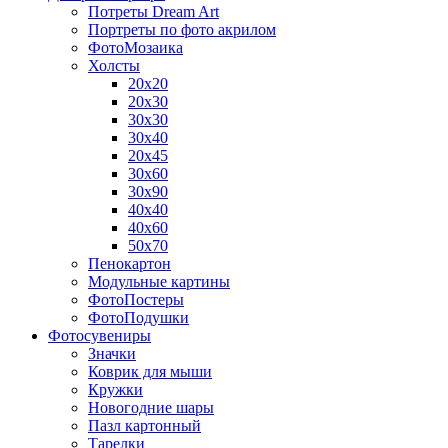
Потреты Dream Art
Портреты по фото акрилом
ФотоМозаика
Холсты
20х20
20х30
30х30
30х40
20х45
30х60
30х90
40х40
40х60
50х70
Пенокартон
Модульные картины
ФотоПостеры
ФотоПодушки
Фотоcувениры
Значки
Коврик для мыши
Кружки
Новогодние шары
Пазл картонный
Тарелки