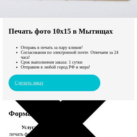
Не нашли Ваш город?
Мы доставляем по всему миру
Печать фото 10х15 в Мытищах
Продолжить без города
Отправь в печать за пару кликов!
Согласования по электронной почте. Отвечаем за 24
часа!
Срок выполнения заказа: 1 сутки
Отправим в любой город РФ и мира!
Сделать заказ
Форматы и цены
Услуга
Цена, руб.
печать фото 10х15
24