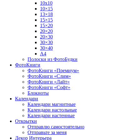
10х10
10×15
13×18
15×15
15×20
20×20
20×30
30×30
30×40
A4
Полоски из ФотоБудки
ФотоКниги
ФотоКниги «Премиум»
ФотоКниги «Слим»
ФотоКниги «Лайт»
ФотоКниги «Софт»
Блокноты
Календари
Календари магнитные
Календари настольные
Календари настенные
Открытки
Отправлю самостоятельно
Отправьте за меня
Декор Интерьера