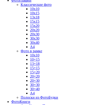
Фотографии
Классические фото
10х10
10х15
13х18
15х15
15х20
20х20
20х30
30х30
30х40
А4
Фото в рамке
10х10
10×15
13×18
15×15
15×20
20×20
20×30
30×30
30×40
A4
Полоски из ФотоБудки
ФотоКниги