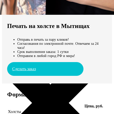
Не нашли Ваш город?
Мы доставляем по всему миру
Печать на холсте в Мытищах
Продолжить без города
Отправь в печать за пару кликов!
Согласования по электронной почте. Отвечаем за 24
часа!
Срок выполнения заказа: 1 сутки
Отправим в любой город РФ и мира!
Сделать заказ
Форматы и цены
Услуга
Цена, руб.
Холсты