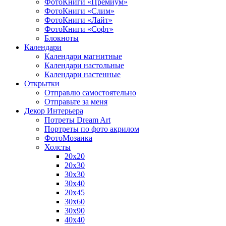
ФотоКниги «Премиум»
ФотоКниги «Слим»
ФотоКниги «Лайт»
ФотоКниги «Софт»
Блокноты
Календари
Календари магнитные
Календари настольные
Календари настенные
Открытки
Отправлю самостоятельно
Отправьте за меня
Декор Интерьера
Потреты Dream Art
Портреты по фото акрилом
ФотоМозаика
Холсты
20х20
20х30
30х30
30х40
20х45
30х60
30х90
40х40