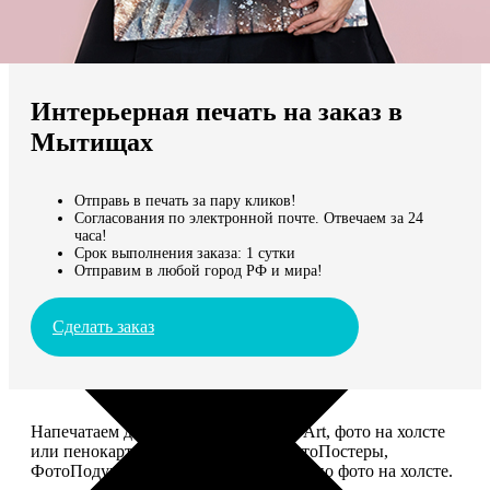
Не нашли Ваш город?
Мы доставляем по всему миру
Интерьерная печать на заказ в
Продолжить без города
Мытищах
Отправь в печать за пару кликов!
Согласования по электронной почте. Отвечаем за 24
часа!
Срок выполнения заказа: 1 сутки
Отправим в любой город РФ и мира!
Сделать заказ
Напечатаем для вас картины Dream-Art, фото на холсте
или пенокартоне, ФотоМозаику, ФотоПостеры,
ФотоПодушки или напишем портрет по фото на холсте.