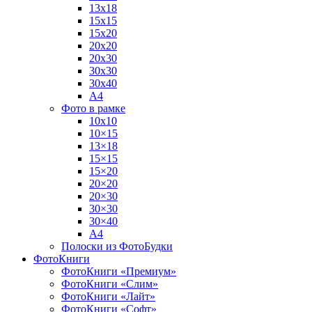
13х18
15х15
15х20
20х20
20х30
30х30
30х40
А4
Фото в рамке
10х10
10×15
13×18
15×15
15×20
20×20
20×30
30×30
30×40
A4
Полоски из ФотоБудки
ФотоКниги
ФотоКниги «Премиум»
ФотоКниги «Слим»
ФотоКниги «Лайт»
ФотоКниги «Софт»