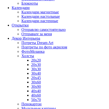
Блокноты
Календари
Календари магнитные
Календари настольные
Календари настенные
Открытки
Отправлю самостоятельно
Отправьте за меня
Декор Интерьера
Потреты Dream Art
Портреты по фото акрилом
ФотоМозаика
Холсты
20х20
20х30
30х30
30х40
20х45
30х60
30х90
40х40
40х60
50х70
Пенокартон
Модульные картины