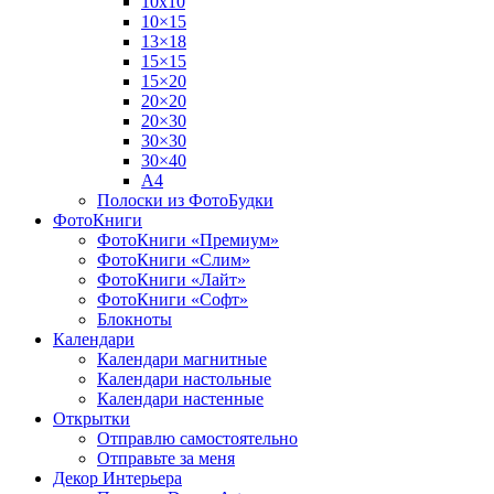
10х10
10×15
13×18
15×15
15×20
20×20
20×30
30×30
30×40
A4
Полоски из ФотоБудки
ФотоКниги
ФотоКниги «Премиум»
ФотоКниги «Слим»
ФотоКниги «Лайт»
ФотоКниги «Софт»
Блокноты
Календари
Календари магнитные
Календари настольные
Календари настенные
Открытки
Отправлю самостоятельно
Отправьте за меня
Декор Интерьера