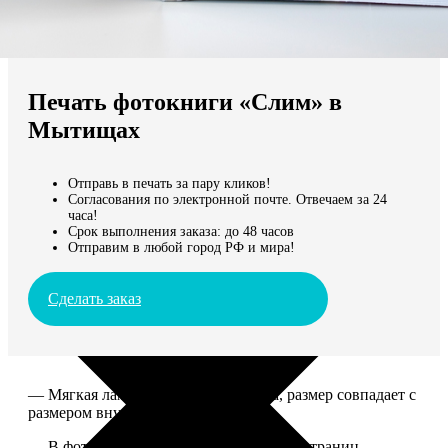
Не нашли Ваш город?
Мы доставляем по всему миру
Печать фотокниги «Слим» в
Продолжить без города
Мытищах
Отправь в печать за пару кликов!
Согласования по электронной почте. Отвечаем за 24
часа!
Срок выполнения заказа: до 48 часов
Отправим в любой город РФ и мира!
Сделать заказ
— Мягкая ламинированная обложка, размер совпадает с
размером внутреннего блока.
— В фотокниге может быть от 10 до 50 страниц.