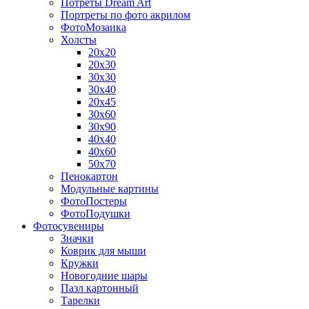
Потреты Dream Art
Портреты по фото акрилом
ФотоМозаика
Холсты
20х20
20х30
30х30
30х40
20х45
30х60
30х90
40х40
40х60
50х70
Пенокартон
Модульные картины
ФотоПостеры
ФотоПодушки
Фотоcувениры
Значки
Коврик для мыши
Кружки
Новогодние шары
Пазл картонный
Тарелки