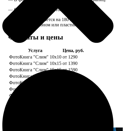
— Страницы плотные, толщина 1 мм.
— Книга раскрывается на 180 градусов, развороты
укреплены картоном или пластиком.
Форматы и цены
Услуга
Цена, руб.
ФотоКнига "Слим" 10x10
от 1290
ФотоКнига "Слим" 10x15
от 1390
ФотоКнига "Слим" 15x15
от 1590
ФотоКнига "Слим" 15x20
от 1890
ФотоКнига "Слим" 20x20
от 1990
ФотоКнига "Слим" 20x30
от 2490
ФотоКнига "Слим" 25x25
от 2990
Примеры работ