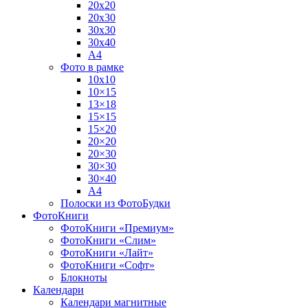
20х20
20х30
30х30
30х40
А4
Фото в рамке
10х10
10×15
13×18
15×15
15×20
20×20
20×30
30×30
30×40
A4
Полоски из ФотоБудки
ФотоКниги
ФотоКниги «Премиум»
ФотоКниги «Слим»
ФотоКниги «Лайт»
ФотоКниги «Софт»
Блокноты
Календари
Календари магнитные