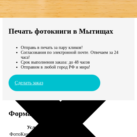
Не нашли Ваш город?
Мы доставляем по всему миру
Печать фотокниги в Мытищах
Продолжить без города
Отправь в печать за пару кликов!
Согласования по электронной почте. Отвечаем за 24
часа!
Срок выполнения заказа: до 48 часов
Отправим в любой город РФ и мира!
Сделать заказ
Форматы и цены
Услуга
Цена, руб.
ФотоКниги "Премиум"
от 2490