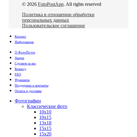
© 2026
FotoPostApp
. All rights reserved
Политика в отношении обработки
персональных данных
Пользовательское соглашение
Каталог
Информация
О ФотоПочте
Акции
Сделаем за вас
Бизнесу
FAQ
Франшиза
Поддержка и контакты
Оплата и доставка
Фотографии
Классические фото
10х10
10х15
13х18
15х15
15х20