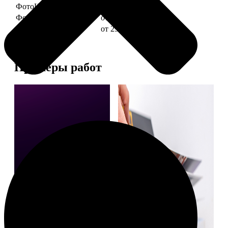
ФотоКниги "Слим"
от 1290
ФотоКниги "Лайт"
от 2990
ФотоКниги "Софт"
от 2990
Примеры работ