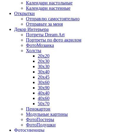
Календари настольные
Календари настенные
Открытки
Отправлю самостоятельно
Отправьте за меня
Декор Интерьера
Потреты Dream Art
Портреты по фото акрилом
ФотоМозаика
Холсты
20х20
20х30
30х30
30х40
20х45
30х60
30х90
40х40
40х60
50х70
Пенокартон
Модульные картины
ФотоПостеры
ФотоПодушки
Фотоcувениры