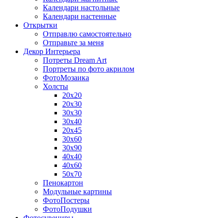
Календари настольные
Календари настенные
Открытки
Отправлю самостоятельно
Отправьте за меня
Декор Интерьера
Потреты Dream Art
Портреты по фото акрилом
ФотоМозаика
Холсты
20х20
20х30
30х30
30х40
20х45
30х60
30х90
40х40
40х60
50х70
Пенокартон
Модульные картины
ФотоПостеры
ФотоПодушки
Фотоcувениры