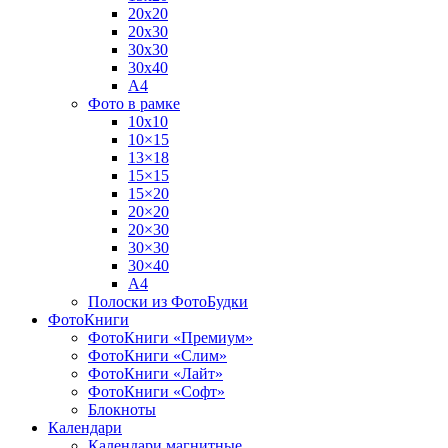
20х20
20х30
30х30
30х40
А4
Фото в рамке
10х10
10×15
13×18
15×15
15×20
20×20
20×30
30×30
30×40
A4
Полоски из ФотоБудки
ФотоКниги
ФотоКниги «Премиум»
ФотоКниги «Слим»
ФотоКниги «Лайт»
ФотоКниги «Софт»
Блокноты
Календари
Календари магнитные