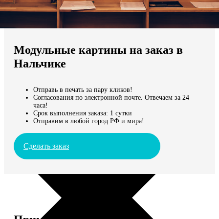
Не нашли Ваш город?
Мы доставляем по всему миру
Модульные картины на заказ в
Продолжить без города
Нальчике
Отправь в печать за пару кликов!
Согласования по электронной почте. Отвечаем за 24
часа!
Срок выполнения заказа: 1 сутки
Отправим в любой город РФ и мира!
Сделать заказ