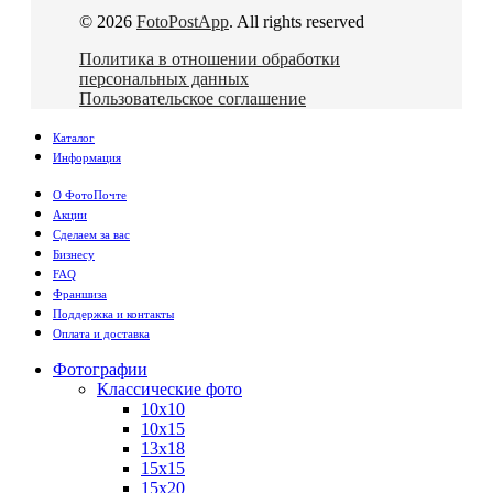
© 2026
FotoPostApp
. All rights reserved
Политика в отношении обработки
персональных данных
Пользовательское соглашение
Каталог
Информация
О ФотоПочте
Акции
Сделаем за вас
Бизнесу
FAQ
Франшиза
Поддержка и контакты
Оплата и доставка
Фотографии
Классические фото
10х10
10х15
13х18
15х15
15х20