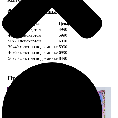
эскиз обязательно согласуем с вами.
Форматы и цены
Услуга
Цена, руб.
30х40 пенокартон
4990
40х60 пенокартон
5990
50х70 пенокартон
6990
30х40 холст на подрамнике
5990
40х60 холст на подрамнике
6990
50х70 холст на подрамнике
8490
Примеры работ