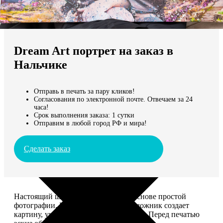
Не нашли Ваш город?
Мы доставляем по всему миру
Dream Art портрет на заказ в
Продолжить без города
Нальчике
Отправь в печать за пару кликов!
Согласования по электронной почте. Отвечаем за 24
часа!
Срок выполнения заказа: 1 сутки
Отправим в любой город РФ и мира!
Сделать заказ
Настоящий шедевр, сделанный на основе простой
фотографии. Профессиональный художник создает
картину, учитывая ваши комментарии. Перед печатью