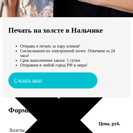
Не нашли Ваш город?
Мы доставляем по всему миру
Печать на холсте в Нальчике
Продолжить без города
Отправь в печать за пару кликов!
Согласования по электронной почте. Отвечаем за 24
часа!
Срок выполнения заказа: 1 сутки
Отправим в любой город РФ и мира!
Сделать заказ
Форматы и цены
Услуга
Цена, руб.
Холсты