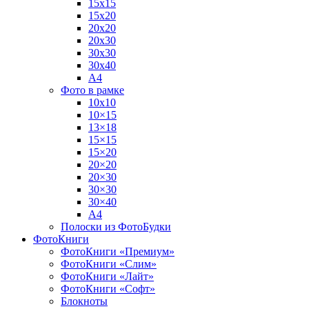
15х15
15х20
20х20
20х30
30х30
30х40
А4
Фото в рамке
10х10
10×15
13×18
15×15
15×20
20×20
20×30
30×30
30×40
A4
Полоски из ФотоБудки
ФотоКниги
ФотоКниги «Премиум»
ФотоКниги «Слим»
ФотоКниги «Лайт»
ФотоКниги «Софт»
Блокноты