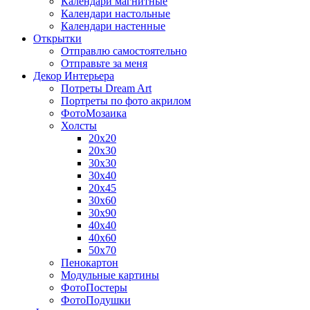
Календари магнитные
Календари настольные
Календари настенные
Открытки
Отправлю самостоятельно
Отправьте за меня
Декор Интерьера
Потреты Dream Art
Портреты по фото акрилом
ФотоМозаика
Холсты
20х20
20х30
30х30
30х40
20х45
30х60
30х90
40х40
40х60
50х70
Пенокартон
Модульные картины
ФотоПостеры
ФотоПодушки