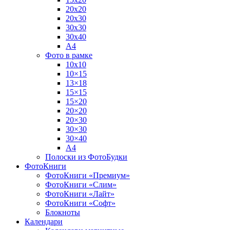
20х20
20х30
30х30
30х40
А4
Фото в рамке
10х10
10×15
13×18
15×15
15×20
20×20
20×30
30×30
30×40
A4
Полоски из ФотоБудки
ФотоКниги
ФотоКниги «Премиум»
ФотоКниги «Слим»
ФотоКниги «Лайт»
ФотоКниги «Софт»
Блокноты
Календари