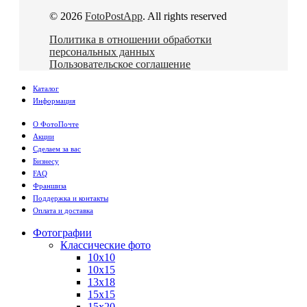
© 2026
FotoPostApp
. All rights reserved
Политика в отношении обработки
персональных данных
Пользовательское соглашение
Каталог
Информация
О ФотоПочте
Акции
Сделаем за вас
Бизнесу
FAQ
Франшиза
Поддержка и контакты
Оплата и доставка
Фотографии
Классические фото
10х10
10х15
13х18
15х15
15х20