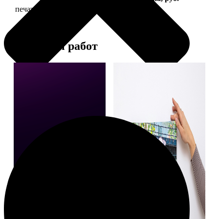
печать фото на холсте с подрамником
2490
Примеры работ