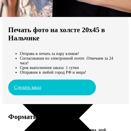
Не нашли Ваш город?
Мы доставляем по всему миру
Печать фото на холсте 20х45 в
Продолжить без города
Нальчике
Отправь в печать за пару кликов!
Согласования по электронной почте. Отвечаем за 24
часа!
Срок выполнения заказа: 1 сутки
Отправим в любой город РФ и мира!
Сделать заказ
Форматы и цены
Услуга
Цена, руб.