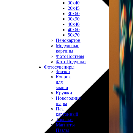
30х40
20х45
30х60
30х90
40х40
40х60
50х70
Пенокартон
Модульные
картины
ФотоПостеры
ФотоПодушки
Фотоcувениры
Значки
Коврик
для
мыши
Кружки
Новогодние
шары
Пазл
картонный
Тарелки
Магниты
Пазлы