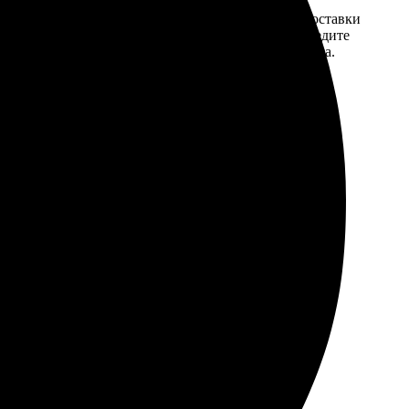
той. После
Введите адрес и выберите способ доставки
 на email с
заказа. Если у вас есть промокод, введите
вим заказ
его в специальное поле для промокода.
мером для
у. Работа ювелирная, учли все пожелания по