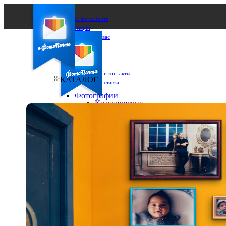
О ФотоПочте
Акции
Сделаем за вас
Бизнесу
FAQ
Франшиза
Поддержка и контакты
КАТАЛОГ
Оплата и доставка
Фотографии
Классические
фото
Ваш город:
10х10
10х15
Ваш регион доставки
13х18
15х15
Выберите из списка:
15х20
20х20
20х30
30х30
30х40
А4
Фото
в