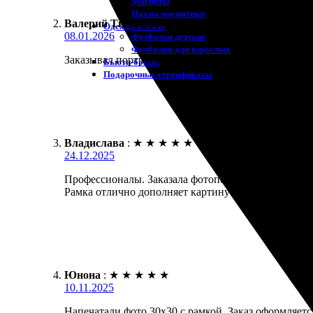
Магниты
Пазлы магнитные
Валерий Тихомиров
:
Одежда с Фото
08.01.2026
Футболки детские
Футболки для взрослых
Заказывал портрет в стиле Dream Art для жены. Она 
Бьюти-боксы
Подарочные сертификаты
Владислава
:
★
★
★
★
★
24.12.2025
Профессионалы. Заказала фотопечать 30х30 с рамко
Рамка отлично дополняет картину! Качество на выс
Юнона
:
★
★
★
★
★
10.11.2025
Напечатали фото 30х30 с рамкой. Заказ оформляетс