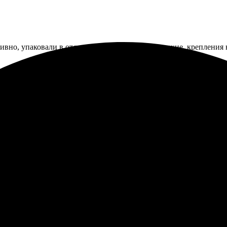
ивно, упаковали в отдельные пакетики. Цвета яркие, крепления
. Пришли чуть обрезанные по краям, видимо, автоматическое кад