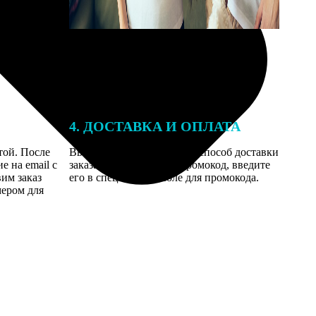
4. ДОСТАВКА И ОПЛАТА
той. После
Введите адрес и выберите способ доставки
 на email с
заказа. Если у вас есть промокод, введите
вим заказ
его в специальное поле для промокода.
мером для