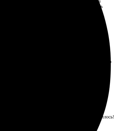
ия отличное, материал приятный. Приятно удивила
ник. Рекомендую однозначно! Обязательно вернусь
азмер, оплатил. Забрал через несколько дней – качество
льтат, который пожелала. Рекомендую, все понравилось!