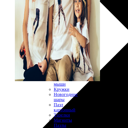
30х40
20х45
30х60
30х90
40х40
40х60
50х70
Пенокартон
Модульные
картины
ФотоПостеры
ФотоПодушки
Фотоcувениры
Значки
Коврик
для
мыши
Кружки
Новогодние
шары
Пазл
картонный
Тарелки
Магниты
Пазлы