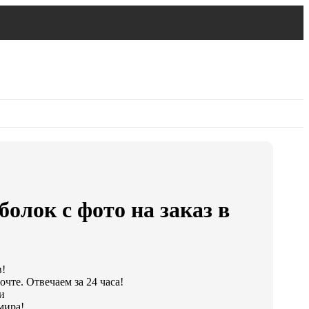
олок с фото на заказ в
в!
чте. Отвечаем за 24 часа!
и
мира!