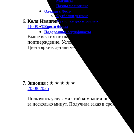
Магниты
Пазлы магнитные
Одежда с Фото
Футболки детские
Коля Ивашов
:
★
★
★
★
★
Футболки для взрослых
16.09.2025
Бьюти-боксы
Подарочные сертификаты
Выше всяких похвал! Заказал футболки с фото на 
подтверждение. Условия доставки оговорены заране
Цвета яркие, детали чёткие. Определённо рекоменду
Зиновия
:
★
★
★
★
★
20.08.2025
Пользуюсь услугами этой компании не в первый раз
за несколько минут. Получила заказ в срок, качест