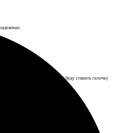
 надежные.
рирование подвело. На будущее буду ставить галочку