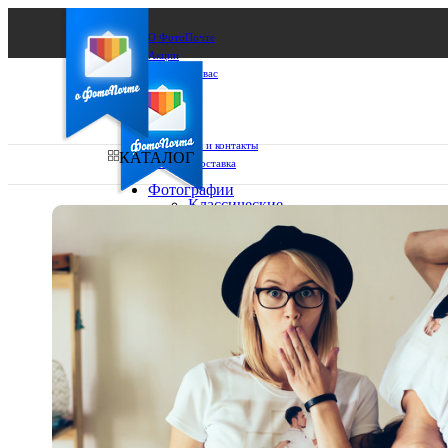
О ФотоПочте
Акции
Сделаем за вас
Бизнесу
FAQ
Франшиза
Поддержка и контакты
КАТАЛОГ
Оплата и доставка
Фотографии
Классические
фото
Ваш город:
10х10
10х15
Ваш регион доставки
13х18
15х15
Выберите из списка:
15х20
20х20
20х30
30х30
30х40
А4
Фото
в