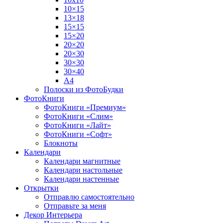
10×15
13×18
15×15
15×20
20×20
20×30
30×30
30×40
A4
Полоски из ФотоБудки
ФотоКниги
ФотоКниги «Премиум»
ФотоКниги «Слим»
ФотоКниги «Лайт»
ФотоКниги «Софт»
Блокноты
Календари
Календари магнитные
Календари настольные
Календари настенные
Открытки
Отправлю самостоятельно
Отправьте за меня
Декор Интерьера