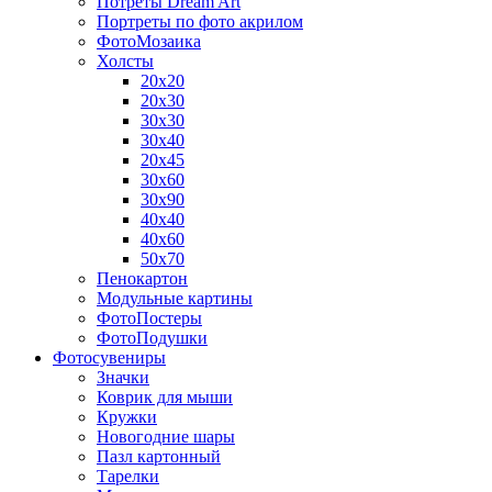
Потреты Dream Art
Портреты по фото акрилом
ФотоМозаика
Холсты
20х20
20х30
30х30
30х40
20х45
30х60
30х90
40х40
40х60
50х70
Пенокартон
Модульные картины
ФотоПостеры
ФотоПодушки
Фотоcувениры
Значки
Коврик для мыши
Кружки
Новогодние шары
Пазл картонный
Тарелки