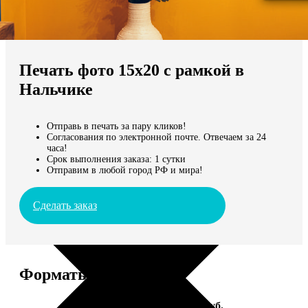
Не нашли Ваш город?
Мы доставляем по всему миру
Печать фото 15х20 с рамкой в
Продолжить без города
Нальчике
Отправь в печать за пару кликов!
Согласования по электронной почте. Отвечаем за 24
часа!
Срок выполнения заказа: 1 сутки
Отправим в любой город РФ и мира!
Сделать заказ
Форматы и цены
Услуга
Цена, руб.