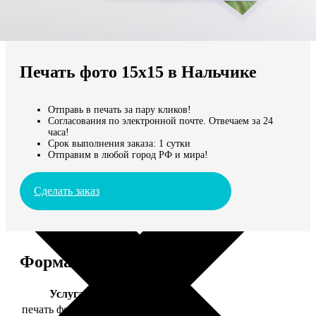
Не нашли Ваш город?
Мы доставляем по всему миру
Печать фото 15х15 в Нальчике
Продолжить без города
Отправь в печать за пару кликов!
Согласования по электронной почте. Отвечаем за 24
часа!
Срок выполнения заказа: 1 сутки
Отправим в любой город РФ и мира!
Сделать заказ
Форматы и цены
Услуга
Цена, руб.
печать фото 15х15
43