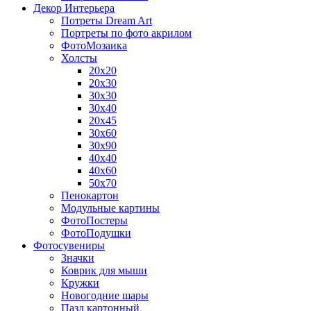
Декор Интерьера
Потреты Dream Art
Портреты по фото акрилом
ФотоМозаика
Холсты
20х20
20х30
30х30
30х40
20х45
30х60
30х90
40х40
40х60
50х70
Пенокартон
Модульные картины
ФотоПостеры
ФотоПодушки
Фотоcувениры
Значки
Коврик для мыши
Кружки
Новогодние шары
Пазл картонный