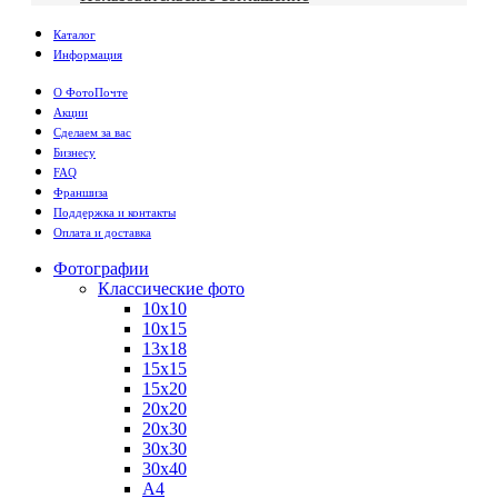
Каталог
Информация
О ФотоПочте
Акции
Сделаем за вас
Бизнесу
FAQ
Франшиза
Поддержка и контакты
Оплата и доставка
Фотографии
Классические фото
10х10
10х15
13х18
15х15
15х20
20х20
20х30
30х30
30х40
А4