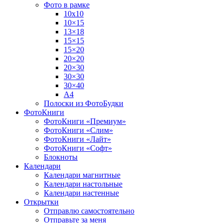
Фото в рамке
10х10
10×15
13×18
15×15
15×20
20×20
20×30
30×30
30×40
A4
Полоски из ФотоБудки
ФотоКниги
ФотоКниги «Премиум»
ФотоКниги «Слим»
ФотоКниги «Лайт»
ФотоКниги «Софт»
Блокноты
Календари
Календари магнитные
Календари настольные
Календари настенные
Открытки
Отправлю самостоятельно
Отправьте за меня