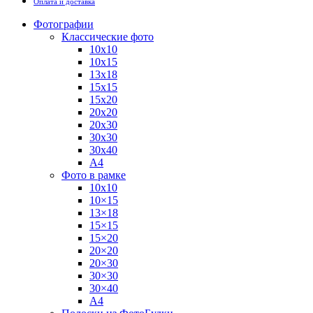
Оплата и доставка
Фотографии
Классические фото
10х10
10х15
13х18
15х15
15х20
20х20
20х30
30х30
30х40
А4
Фото в рамке
10х10
10×15
13×18
15×15
15×20
20×20
20×30
30×30
30×40
A4