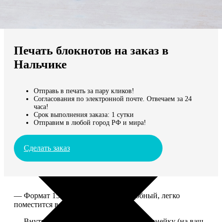
Не нашли Ваш город?
Мы доставляем по всему миру
Печать блокнотов на заказ в
Продолжить без города
Нальчике
Отправь в печать за пару кликов!
Согласования по электронной почте. Отвечаем за 24
часа!
Срок выполнения заказа: 1 сутки
Отправим в любой город РФ и мира!
Сделать заказ
— Формат 15*20. Компактный и удобный, легко
поместится в сумку или рюкзак.
— Внутри 100 страниц в клетку или в линейку (на ваш