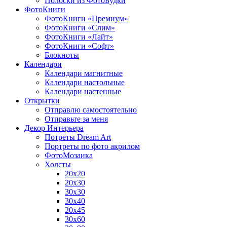
Полоски из ФотоБудки
ФотоКниги
ФотоКниги «Премиум»
ФотоКниги «Слим»
ФотоКниги «Лайт»
ФотоКниги «Софт»
Блокноты
Календари
Календари магнитные
Календари настольные
Календари настенные
Открытки
Отправлю самостоятельно
Отправьте за меня
Декор Интерьера
Потреты Dream Art
Портреты по фото акрилом
ФотоМозаика
Холсты
20х20
20х30
30х30
30х40
20х45
30х60