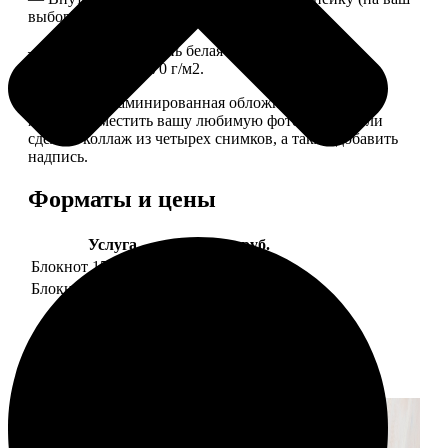
выбор), скрепленных сбоку скобой.
— Приятная на ощупь белая сатиновая бумага
плотностью 150-170 г/м2.
— Плотная ламинированная обложка. На обложке
можно разместить вашу любимую фотографию или
сделать коллаж из четырех снимков, а также добавить
надпись.
Форматы и цены
Услуга
Цена, руб.
Блокнот 15х20 клетка
990
Блокнот 15х20 линейка
990
Примеры работ