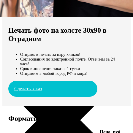
Не нашли Ваш город?
Мы доставляем по всему миру
Печать фото на холсте 30х90 в
Продолжить без города
Отрадном
Отправь в печать за пару кликов!
Согласования по электронной почте. Отвечаем за 24
часа!
Срок выполнения заказа: 1 сутки
Отправим в любой город РФ и мира!
Сделать заказ
Форматы и цены
Услуга
Цена, руб.