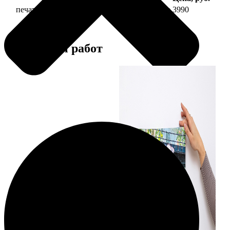
печать фото на холсте 30х90 на подрамнике
3990
Примеры работ