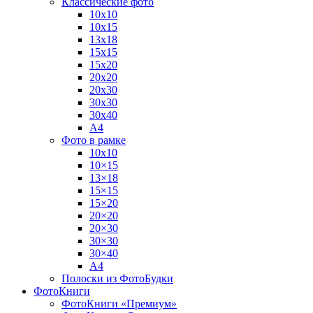
Классические фото
10х10
10х15
13х18
15х15
15х20
20х20
20х30
30х30
30х40
А4
Фото в рамке
10х10
10×15
13×18
15×15
15×20
20×20
20×30
30×30
30×40
A4
Полоски из ФотоБудки
ФотоКниги
ФотоКниги «Премиум»