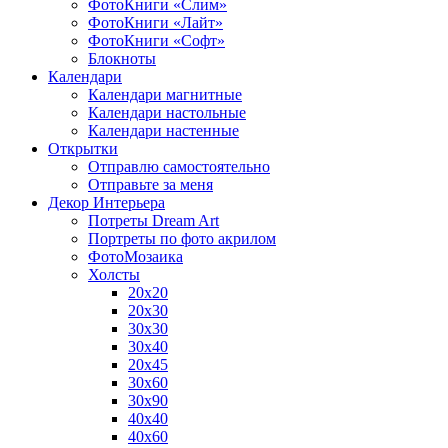
ФотоКниги «Слим»
ФотоКниги «Лайт»
ФотоКниги «Софт»
Блокноты
Календари
Календари магнитные
Календари настольные
Календари настенные
Открытки
Отправлю самостоятельно
Отправьте за меня
Декор Интерьера
Потреты Dream Art
Портреты по фото акрилом
ФотоМозаика
Холсты
20х20
20х30
30х30
30х40
20х45
30х60
30х90
40х40
40х60