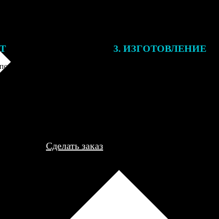
ЕТ
3. ИЗГОТОВЛЕНИЕ
подготовки заказа к печати
Оплатите заказ банковской кар
алисты могут связаться с Вами
оплаты получите подтверждение
му телефону или email для
описанием заказа. Когда отпра
я деталей.
вы получите письмо с трек-но
отслеживания.
Сделать заказ