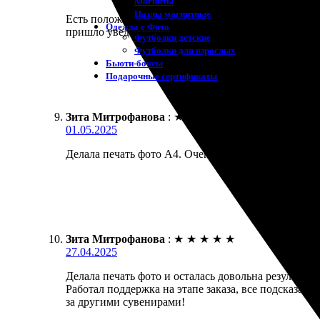
Магниты
Пазлы магнитные
Есть положительный опыт. Заказал печать фото фор
Одежда с Фото
пришло уведомление о готовности. Забрал – качест
Футболки детские
Футболки для взрослых
Бьюти-боксы
Подарочные сертификаты
Зита Митрофанова
:
★
★
★
★
★
01.05.2025
Делала печать фото А4. Очень удобно оформлять за
Зита Митрофанова
:
★
★
★
★
★
27.04.2025
Делала печать фото и осталась довольна результат
Работал поддержка на этапе заказа, все подсказал
за другими сувенирами!