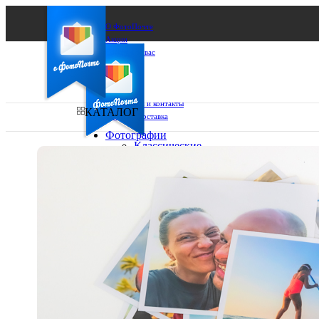
О ФотоПочте
Акции
Сделаем за вас
Бизнесу
FAQ
Франшиза
Поддержка и контакты
КАТАЛОГ
Оплата и доставка
Фотографии
Классические
фото
Ваш город:
10х10
10х15
Ваш регион доставки
13х18
15х15
Выберите из списка:
15х20
20х20
20х30
30х30
30х40
А4
Фото
в