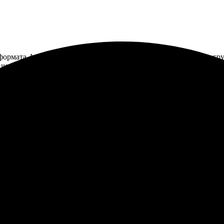
ормата А4. Оформление заказа простое - выбрал картинку, загруз
 четкие фотографии, все как ожидал. Рекомендую!
 и понятно, легко выбрать формат. Загружаю картинки, на все в
лось качество: цвета яркие и насыщенные. Забрала заказ в Отрад
 друзьям, удобно и быстро!