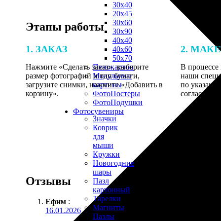
30х40
20х45
30х60
Этапы работы
30х90
40х40
1. ЗАКАЗ
2. МАК
40х60
50х70
Нажмите «Сделать заказ», выберите
В процессе 
Пенокартон
размер фотографий и тип бумаги,
наши специ
Модульные
загрузите снимки, нажмите «Добавить в
по указанно
картины
корзину».
согласовани
ФотоПостеры
ФотоПодушки
Фотоcувениры
Значки
Коврик
для
мыши
Кружки
Новогодние
шары
Отзывы
Пазл
картонный
Тарелки
Ефим
:
Магниты
16.01.2026
Пазлы