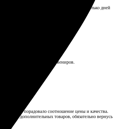
 выбрал нужный формат, оплатил. Через несколько дней
ю оправдала ожидания. Рекомендую всем!
 Рекомендую для любых фотосувениров.
еткой. Очень порадовало соотношение цены и качества.
ился выбор дополнительных товаров, обязательно вернусь