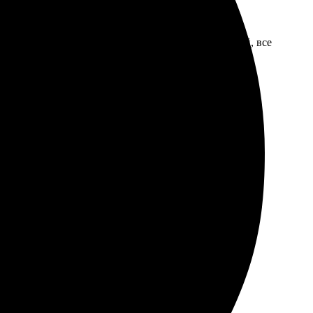
фото, загрузила его в редактор. Интерфейс простой, все
й, заказ забрала в пункте выдачи. Работники
т вопросы. В целом, я осталась довольна, возможно,
р, всё объяснили. Приехала в назначенное время — всё