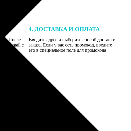
4. ДОСТАВКА И ОПЛАТА
той. После
Введите адрес и выберите способ доставки
 на email с
заказа. Если у вас есть промокод, введите
вим заказ
его в специальное поле для промокода
мером для