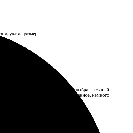
ил, указал размер.
опросы отвечают быстро. Заказала А4, выбрала точный
ном, всё аккуратно упаковано. Единственное, немного